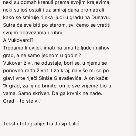
neki su odmah krenuli prema svojim krajevima,
neki su još ostali i uz smiraj dana promatrali
kako se smiruje rijeka ljudi u gradu na Dunavu.
Sutra će sve biti po starom, svi ćemo se vratiti
svojim obavezama i rutini….
A Vukovarci?
Trebamo li uvijek imati na umu te ljude i njihov
grad, a ne samo jednom u godini?
Vukovar živi, ne odustaje, bori se, u njemu se
ponovno rađa život. I za kraj, najviše mi se po
glavi vrte riječi Siniše Glavaševića. A on kaže:
“A grad, za nj ne brinite, on je sve vrijeme bio u
vama. Samo skriven. Da ga krvnik ne nađe.
Grad – to ste vi.”
Tekst i fotografije: fra Josip Lulić