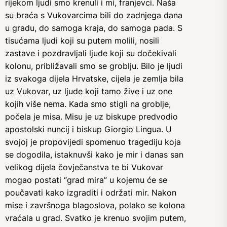
rijekom ljudi smo krenuli i mi, franjevci. Naša
su braća s Vukovarcima bili do zadnjega dana
u gradu, do samoga kraja, do samoga pada. S
tisućama ljudi koji su putem molili, nosili
zastave i pozdravljali ljude koji su dočekivali
kolonu, približavali smo se groblju. Bilo je ljudi
iz svakoga dijela Hrvatske, cijela je zemlja bila
uz Vukovar, uz ljude koji tamo žive i uz one
kojih više nema. Kada smo stigli na groblje,
počela je misa. Misu je uz biskupe predvodio
apostolski nuncij i biskup Giorgio Lingua. U
svojoj je propovijedi spomenuo tragediju koja
se dogodila, istaknuvši kako je mir i danas san
velikog dijela čovječanstva te bi Vukovar
mogao postati “grad mira” u kojemu će se
poučavati kako izgraditi i održati mir. Nakon
mise i završnoga blagoslova, polako se kolona
vraćala u grad. Svatko je krenuo svojim putem,