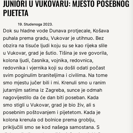
JUNIORI U VUKOVARU: MJESTO POSEBNOG
PIJETETA
19. Studenoga 2023.
Dok su hladne vode Dunava protjecale, Košava
puhala prema gradu, Vukovar je utihnuo. Bez
obzira na tisuće ljudi koju su se kao rijeka slile
u Vukovar, grad je šutio. Tišina je sve govorila,
kolona ljudi, časnika, vojnika, redovnica,
redovnika i vjernika koji su došli odati počast
svim poginulim braniteljima i civilima. Na tome
smo mjestu jučer bili i mi. Krenuli smo u ranim
jutarnjim satima iz Zagreba, sunce je odmah
nagovijestilo da će dan biti poseban. Kada
smo stigli u Vukovar, grad je bio živ, ali s
posebnim poštovanjem i pijetetom. Kada je
kolona krenula od bolnice prema groblju,
priključili smo se kod našega samostana. S