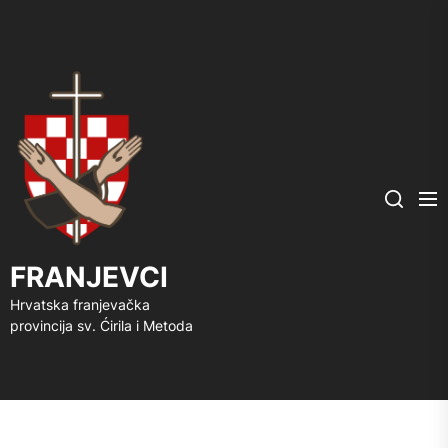
FRANJEVCI
Me
Search
FRANJEVCI
Hrvatska franjevačka
provincija sv. Ćirila i Metoda