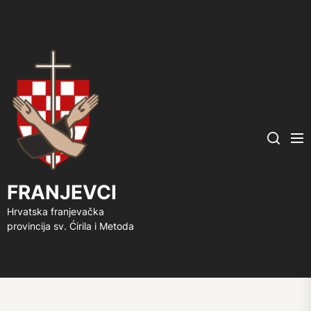
FRANJEVCI
Me
Search
FRANJEVCI
Hrvatska franjevačka
provincija sv. Ćirila i Metoda