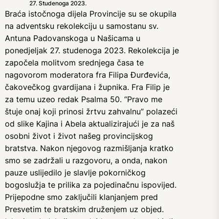
27. Studenoga 2023.
Braća istočnoga dijela Provincije su se okupila
na adventsku rekolekciju u samostanu sv.
Antuna Padovanskoga u Našicama u
ponedjeljak 27. studenoga 2023. Rekolekcija je
započela molitvom srednjega časa te
nagovorom moderatora fra Filipa Đurđevića,
čakovečkog gvardijana i župnika. Fra Filip je
za temu uzeo redak Psalma 50. “Pravo me
štuje onaj koji prinosi žrtvu zahvalnu” polazeći
od slike Kajina i Abela aktualizirajući je za naš
osobni život i život našeg provincijskog
bratstva. Nakon njegovog razmišljanja kratko
smo se zadržali u razgovoru, a onda, nakon
pauze uslijedilo je slavlje pokorničkog
bogoslužja te prilika za pojedinačnu ispovijed.
Prijepodne smo zaključili klanjanjem pred
Presvetim te bratskim druženjem uz objed.