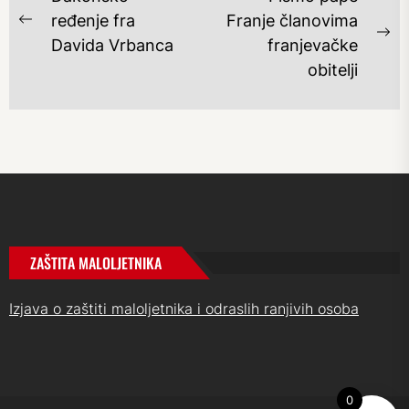
OBJAVA
ređenje fra
Franje članovima
Previous
Ne
Davida Vrbanca
franjevačke
post:
po
obitelji
ZAŠTITA MALOLJETNIKA
Izjava o zaštiti maloljetnika i odraslih ranjivih osoba
0