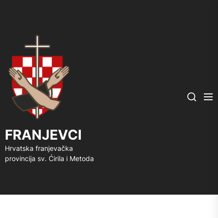
FRANJEVCI
Me
Search
FRANJEVCI
Hrvatska franjevačka
provincija sv. Ćirila i Metoda