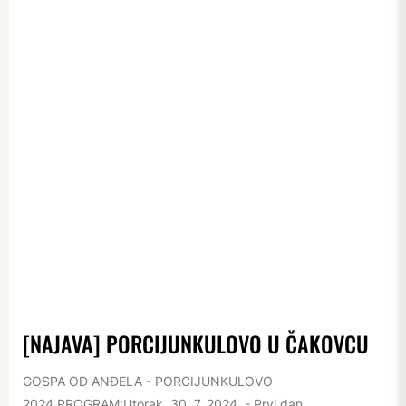
[NAJAVA] PORCIJUNKULOVO U ČAKOVCU
GOSPA OD ANĐELA - PORCIJUNKULOVO
2024.PROGRAM:Utorak, 30. 7. 2024. - Prvi dan