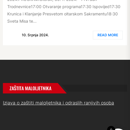
Trodnevnice17:00 Otvaranje programa17:30 Ispovijed17:30
Krunica i Klanjanje Presvetom oltarskom Sakramentu18:30
Sveta Misa te...
10. Srpnja 2024.
READ MORE
ZAŠTITA MALOLJETNIKA
Izjava o zaštiti maloljetnika i odraslih ranjivih osoba