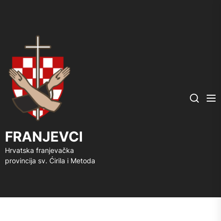
FRANJEVCI
Me
Search
FRANJEVCI
Hrvatska franjevačka
provincija sv. Ćirila i Metoda