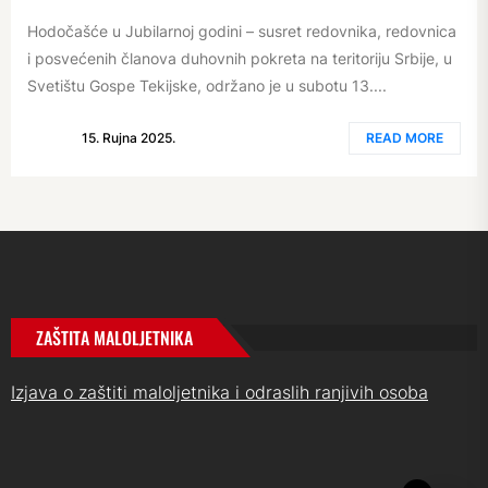
Hodočašće u Jubilarnoj godini – susret redovnika, redovnica
i posvećenih članova duhovnih pokreta na teritoriju Srbije, u
Svetištu Gospe Tekijske, održano je u subotu 13....
15. Rujna 2025.
READ MORE
ZAŠTITA MALOLJETNIKA
Izjava o zaštiti maloljetnika i odraslih ranjivih osoba