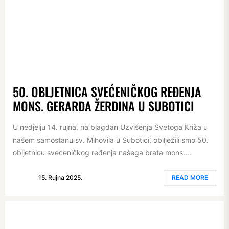
50. OBLJETNICA SVEĆENIČKOG REĐENJA
MONS. GERARDA ŽERDINA U SUBOTICI
U nedjelju 14. rujna, na blagdan Uzvišenja Svetoga Križa u
našem samostanu sv. Mihovila u Subotici, obilježili smo 50.
obljetnicu svećeničkog ređenja našega brata mons....
15. Rujna 2025.
READ MORE