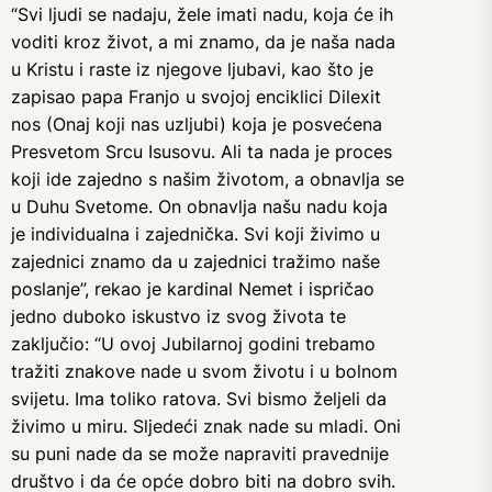
“Svi ljudi se nadaju, žele imati nadu, koja će ih
voditi kroz život, a mi znamo, da je naša nada
u Kristu i raste iz njegove ljubavi, kao što je
zapisao papa Franjo u svojoj enciklici Dilexit
nos (Onaj koji nas uzljubi) koja je posvećena
Presvetom Srcu Isusovu. Ali ta nada je proces
koji ide zajedno s našim životom, a obnavlja se
u Duhu Svetome. On obnavlja našu nadu koja
je individualna i zajednička. Svi koji živimo u
zajednici znamo da u zajednici tražimo naše
poslanje”, rekao je kardinal Nemet i ispričao
jedno duboko iskustvo iz svog života te
zaključio: “U ovoj Jubilarnoj godini trebamo
tražiti znakove nade u svom životu i u bolnom
svijetu. Ima toliko ratova. Svi bismo željeli da
živimo u miru. Sljedeći znak nade su mladi. Oni
su puni nade da se može napraviti pravednije
društvo i da će opće dobro biti na dobro svih.