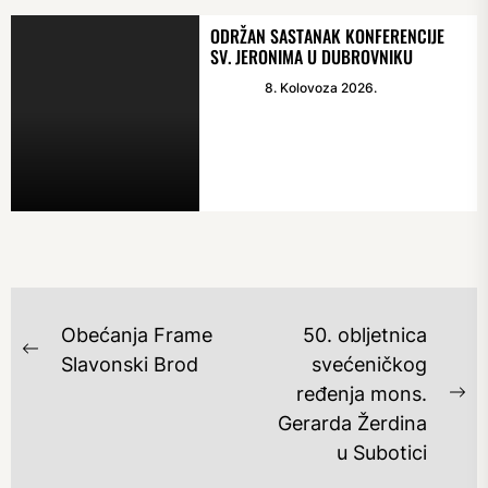
ODRŽAN SASTANAK KONFERENCIJE
SV. JERONIMA U DUBROVNIKU
8. Kolovoza 2026.
NAVIGACIJA
Obećanja Frame
50. obljetnica
OBJAVA
Previous
Slavonski Brod
svećeničkog
post:
ređenja mons.
Ne
Gerarda Žerdina
po
u Subotici