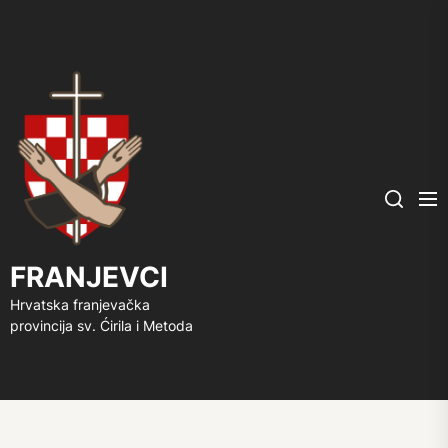
FRANJEVCI
Me
Search
FRANJEVCI
Hrvatska franjevačka
provincija sv. Ćirila i Metoda