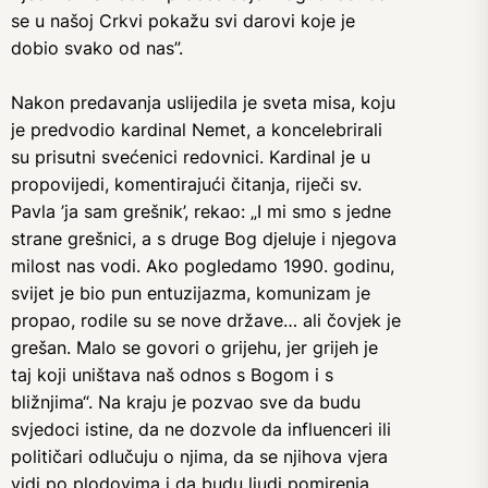
se u našoj Crkvi pokažu svi darovi koje je
dobio svako od nas”.
Nakon predavanja uslijedila je sveta misa, koju
je predvodio kardinal Nemet, a koncelebrirali
su prisutni svećenici redovnici. Kardinal je u
propovijedi, komentirajući čitanja, riječi sv.
Pavla ’ja sam grešnik’, rekao: „I mi smo s jedne
strane grešnici, a s druge Bog djeluje i njegova
milost nas vodi. Ako pogledamo 1990. godinu,
svijet je bio pun entuzijazma, komunizam je
propao, rodile su se nove države… ali čovjek je
grešan. Malo se govori o grijehu, jer grijeh je
taj koji uništava naš odnos s Bogom i s
bližnjima“. Na kraju je pozvao sve da budu
svjedoci istine, da ne dozvole da influenceri ili
političari odlučuju o njima, da se njihova vjera
vidi po plodovima i da budu ljudi pomirenja.