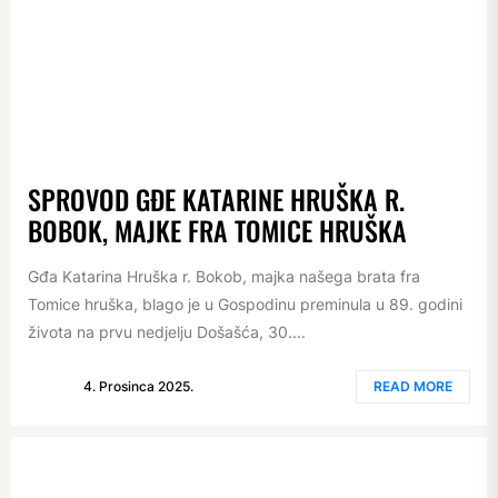
SPROVOD GĐE KATARINE HRUŠKA R.
BOBOK, MAJKE FRA TOMICE HRUŠKA
Gđa Katarina Hruška r. Bokob, majka našega brata fra
Tomice hruška, blago je u Gospodinu preminula u 89. godini
života na prvu nedjelju Došašća, 30....
4. Prosinca 2025.
READ MORE