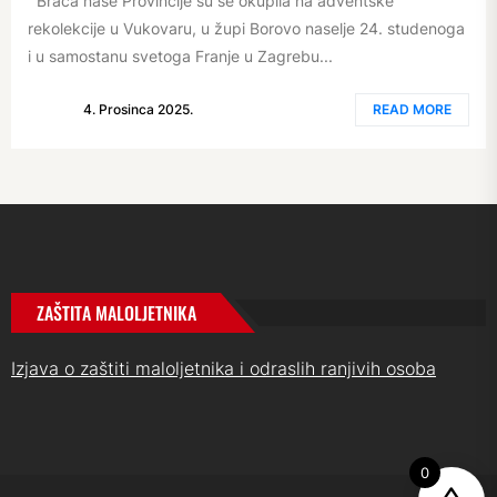
Braća naše Provincije su se okupila na adventske
rekolekcije u Vukovaru, u župi Borovo naselje 24. studenoga
i u samostanu svetoga Franje u Zagrebu...
4. Prosinca 2025.
READ MORE
ZAŠTITA MALOLJETNIKA
Izjava o zaštiti maloljetnika i odraslih ranjivih osoba
0