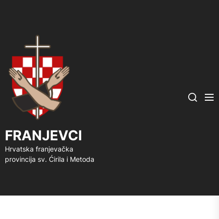
FRANJEVCI
Me
Search
FRANJEVCI
Hrvatska franjevačka
provincija sv. Ćirila i Metoda