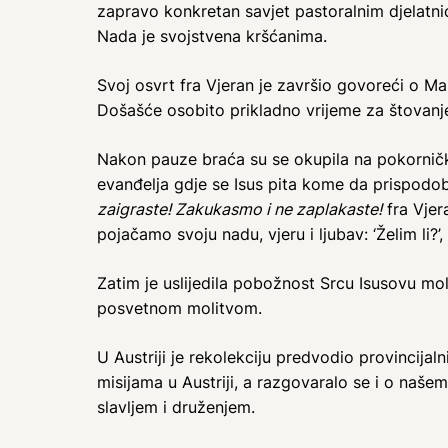
zapravo konkretan savjet pastoralnim djelatnic
Nada je svojstvena kršćanima.
Svoj osvrt fra Vjeran je završio govoreći o Mar
Došašće osobito prikladno vrijeme za štovan
Nakon pauze braća su se okupila na pokorničk
evanđelja gdje se Isus pita kome da prispodobi
zaigraste! Zakukasmo i ne zaplakaste!
fra Vjer
pojačamo svoju nadu, vjeru i ljubav: ‘Želim li?’, 
Zatim je uslijedila pobožnost Srcu Isusovu moleć
posvetnom molitvom.
U Austriji je rekolekciju predvodio provincijal
misijama u Austriji, a razgovaralo se i o naše
slavljem i druženjem.