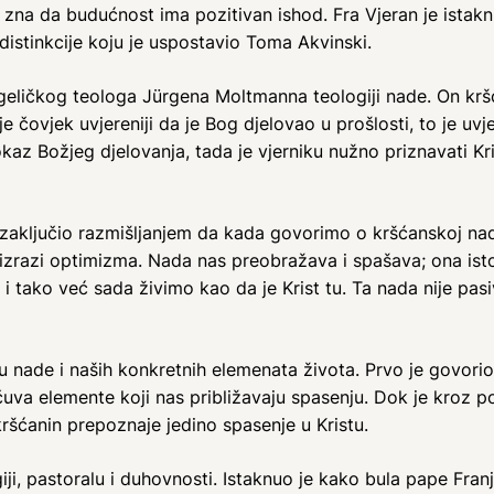
 zna da budućnost ima pozitivan ishod. Fra Vjeran je istaknu
distinkcije koju je uspostavio Toma Akvinski.
ngeličkog teologa Jürgena Moltmanna teologiji nade. On krš
 čovjek uvjereniji da je Bog djelovao u prošlosti, to je uvjer
dokaz Božjeg djelovanja, tada je vjerniku nužno priznavati 
nja zaključio razmišljanjem da kada govorimo o kršćanskoj n
k izrazi optimizma. Nada nas preobražava i spašava; ona is
o i tako već sada živimo kao da je Krist tu. Ta nada nije pas
 nade i naših konkretnih elemenata života. Prvo je govorio o
čuva elemente koji nas približavaju spasenju. Dok je kroz p
 kršćanin prepoznaje jedino spasenje u Kristu.
iji, pastoralu i duhovnosti. Istaknuo je kako bula pape Fran