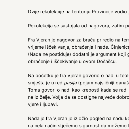
Dvije rekolekcije na teritoriju Provincije vodi
Rekolekcija se sastojala od nagovora, zatim 
Fra Vjeran je nagovor za braću priredio na t
vrijeme iščekivanja, obraćenja i nade. Činjen
(Nada ne postiđuje) dodatni je argument koji
obraćenje i iščekivanje u ovom Došašću.
Na početku je fra Vjeran govorio o nadi u teol
smješta je u red
pasija
(pojam najsličniji dana
Toma govori o nadi kao kreposti kada se radi 
ne iz želje. Volja da se dostigne najveće do
vjere i ljubavi.
Nadalje fra Vjeran je izložio pogled na nadu k
na neki način stječemo sigurnost da možemo b