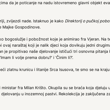
ima da je poticanje na nadu istovremeno glavni objekt evang
iji, zvijezdi nade. Istaknuo je kako
Direktorij o pučkoj pobožn
je Majke Gospodinove.
o bogoslužje i pobožnost koje je animirao fra Vjeran. Na 
 ovaj naraštaj koji je nalik djeci koja dovikuju jedni drugi
an je propitivao naše djelovanje ističući tri osnovna pitan
‘Imam li volje prema dobru?’ i ‘Činim li?’.
i zlatnu krunicu i litanije Srca Isusova, te smo se na kraju 
ni ministar fra Milan Krišto. Okupila su se braća koja djeluju
m djelovanju u inozemnoj pastvi. Rekolekcija je zaključena z