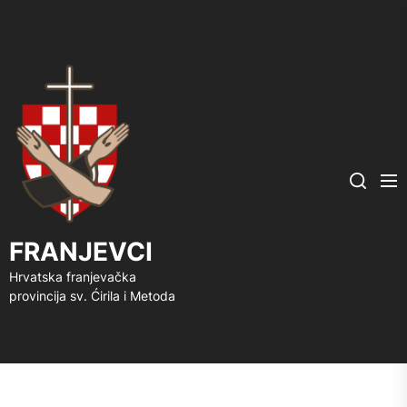
FRANJEVCI
Me
Search
FRANJEVCI
Hrvatska franjevačka
provincija sv. Ćirila i Metoda