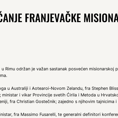
AČANJE FRANJEVAČKE MISION
ji u Rimu održan je važan sastanak posvećen misionarskoj pri
ima.
oga u Australiji i Aotearoi-Novom Zelandu, fra Stephen Bliss
ministar i vikar Provincije svetih Ćirila i Metoda u Hrvatsko
niji, fra Christian Gostečnik; zajedno s njihovim tajnicima 
istar, fra Massimo Fusarelli, te generalni definitori konferen