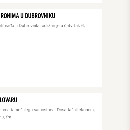
JERONIMA U DUBROVNIKU
losrđa u Dubrovniku održan je u četvrtak 6.
ELOVARU
konoma tamošnjega samostana. Dosadašnji ekonom,
, fra...