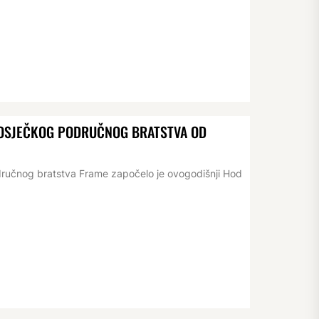
D OSJEČKOG PODRUČNOG BRATSTVA OD
dručnog bratstva Frame započelo je ovogodišnji Hod