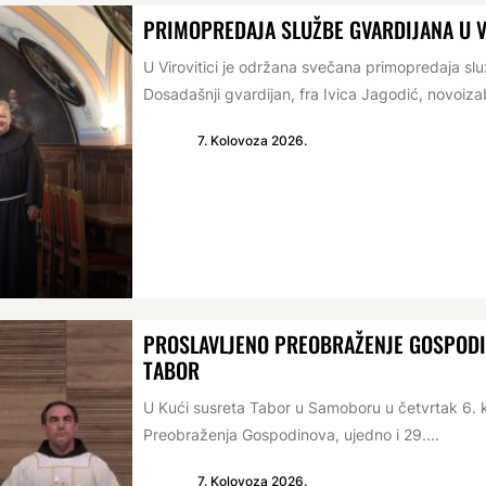
PRIMOPREDAJA SLUŽBE GVARDIJANA U V
U Virovitici je održana svečana primopredaja s
Dosadašnji gvardijan, fra Ivica Jagodić, novoizabr
7. Kolovoza 2026.
PROSLAVLJENO PREOBRAŽENJE GOSPODIN
TABOR
U Kući susreta Tabor u Samoboru u četvrtak 6. 
Preobraženja Gospodinova, ujedno i 29....
7. Kolovoza 2026.