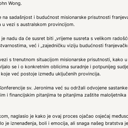
John Wong.
e na sadašnjost i budućnost misionarske prisutnosti franje
la u vezi s australskom provincijom.
e nadu da će susret biti „vrijeme susreta s velikom radoš
varnostima, već i „zajedničku viziju budućnosti franjevačke 
ezi s trenutnom situacijom misionarske prisutnosti, kako 
ravljalo se i o konkretnim oblicima suradnje i potpunijeg sudj
i koje već postoje između uključenih provincija.
 Konferencije sv. Jeronima već su održali odvojene sastanke
m i financijskim pitanjima te pitanjima zaštite maloljetnika i
ankom, naglasio je kako je ovaj proces ojačao osjećaj međ
o je iznenađenja, boli i emocija, ali snaga našeg bratstva je