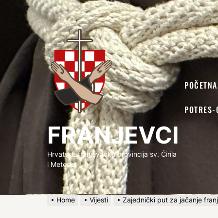
FRANJEVCI
POČETNA
POTRES-
FRANJEVCI
Hrvatska franjevačka provincija sv. Ćirila
i Metoda
Home
Vijesti
Zajednički put za jačanje franj