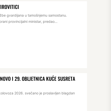
IROVITICI
lužbe gvardijana u tamošnjemu samostanu.
ani provincijalni ministar, predao...
OVO I 29. OBLJETNICA KUĆE SUSRETA
kolovoza 2026. svečano je proslavljen blagdan