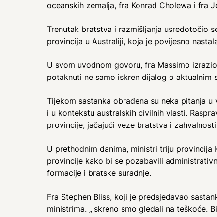
oceanskih zemalja, fra Konrad Cholewa i fra 
Trenutak bratstva i razmišljanja usredotočio s
provincija u Australiji, koja je povijesno nasta
U svom uvodnom govoru, fra Massimo izrazio j
potaknuti ne samo iskren dijalog o aktualnim st
Tijekom sastanka obrađena su neka pitanja u v
i u kontekstu australskih civilnih vlasti. Rasp
provincije, jačajući veze bratstva i zahvalnost
U prethodnim danima, ministri triju provincija
provincije kako bi se pozabavili administrativni
formacije i bratske suradnje.
Fra Stephen Bliss, koji je predsjedavao sast
ministrima. „Iskreno smo gledali na teškoće. Bil