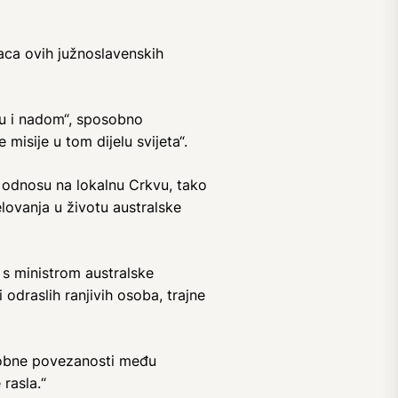
vaca ovih južnoslavenskih
ću i nadom“, sposobno
misije u tom dijelu svijeta“.
u odnosu na lokalnu Crkvu, tako
elovanja u životu australske
 s ministrom australske
 odraslih ranjivih osoba, trajne
usobne povezanosti među
 rasla.“