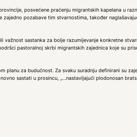
provincije, posvećene praćenju migrantskih kapelana u raznim
a se zajedno pozabave tim stvarnostima, također naglašavaju
sili važnost sastanka za bolje razumijevanje konkretne stvar
podršci pastoralnoj skrbi migrantskih zajednica koje su pris
planu za budućnost. Za svaku suradnju definirani su zajed
onovno sastati u prosincu, „…nastavljajući plodonosan brats