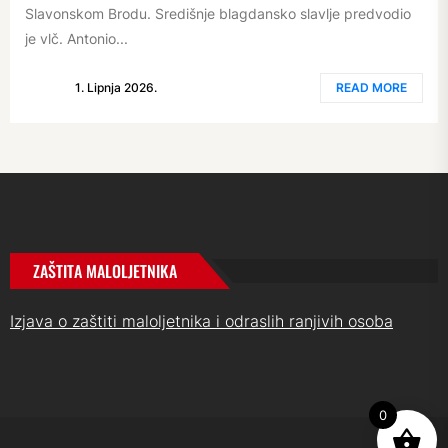
Slavonskom Brodu. Središnje blagdansko slavlje predvodio
je vlč. Antonio...
1. Lipnja 2026.
READ MORE
ZAŠTITA MALOLJETNIKA
Izjava o zaštiti maloljetnika i odraslih ranjivih osoba
0