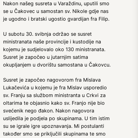
Nakon našeg susreta u Varaždinu, uputili smo
se u Čakovec u samostan sv. Nikole gdje nas
je ugodno i bratski ugostio gvardijan fra Filip.
U subotu 30. svibnja održao se susret
ministranata naše provincije i kustodije na
kojemu je sudjelovalo oko 130 ministranata.
Susret je započeo u jutarnjim satima
okupljanjem u dvorištu samostana u Čakovcu.
Susret je započeo nagovorom fra Mislava
Lukačevića u kojemu je fra Mislav usporedio
sv. Franju sa službom ministranta u Crkvi za
oltarima te objasnio kako sv. Franjo nije bio
svećenik nego đakon. Nakon nagovora
uslijedila je podjela po skupinama. U tim istim
su se igrale igre upoznavanja. Mi postulanti
također smo se priključili skupinama te smo