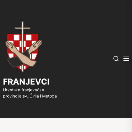
FRANJEVCI
Me
Search
FRANJEVCI
Hrvatska franjevačka
provincija sv. Ćirila i Metoda