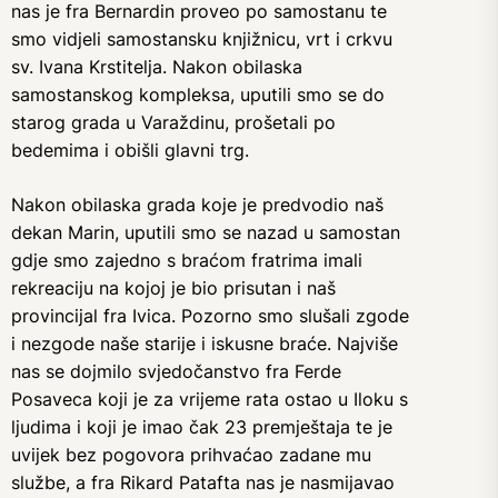
nas je fra Bernardin proveo po samostanu te
smo vidjeli samostansku knjižnicu, vrt i crkvu
sv. Ivana Krstitelja. Nakon obilaska
samostanskog kompleksa, uputili smo se do
starog grada u Varaždinu, prošetali po
bedemima i obišli glavni trg.
Nakon obilaska grada koje je predvodio naš
dekan Marin, uputili smo se nazad u samostan
gdje smo zajedno s braćom fratrima imali
rekreaciju na kojoj je bio prisutan i naš
provincijal fra Ivica. Pozorno smo slušali zgode
i nezgode naše starije i iskusne braće. Najviše
nas se dojmilo svjedočanstvo fra Ferde
Posaveca koji je za vrijeme rata ostao u Iloku s
ljudima i koji je imao čak 23 premještaja te je
uvijek bez pogovora prihvaćao zadane mu
službe, a fra Rikard Patafta nas je nasmijavao