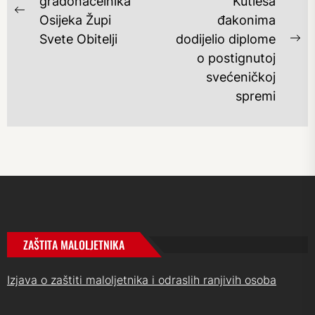
OBJAVA
gradonačelnika
Kutleša
Previous
Osijeka Župi
đakonima
post:
Svete Obitelji
dodijelio diplome
Ne
o postignutoj
po
svećeničkoj
spremi
ZAŠTITA MALOLJETNIKA
Izjava o zaštiti maloljetnika i odraslih ranjivih osoba