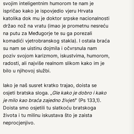
svojim inteligentnim humorom te nam je
ispričao kako je ispovjedio vjeru Hrvata
katolika dok mu je doktor srpske nacionalnosti
držao nož na vratu (imao je prometnu nesreću
na putu za Međugorje te su ga porezali
komadići vjetrobranskog stakla). I ostala braća
su nam se uistinu dojmila i očvrsnula nam
poziv svojom karizmom, iskustvima, humorom,
radosti, ali najviše realnom slikom kako im je
bilo u njihovoj službi.
Iako je naš susret kratko trajao, doista se
osjeti bratska sloga. „
Gle kako je dobro i kako
je milo kao braća zajedno živjeti
“ (Ps 133,1).
Doista smo osjetili tu slatkoću bratskoga
života i tu milinu iskustava što je zaista
neprocjenjivo.