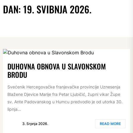
DAN:
19. SVIBNJA 2026.
DUHOVNA OBNOVA U SLAVONSKOM
BRODU
Svećenik Hercegovačke franjevačke provincije Uznesenja
Blažene Djevice Marije fra Petar Ljubičić, župni vikar Župe
sv. Ante Padovanskog u Humcu predvodio je od utorka 30.
lipnja...
3. Srpnja 2026.
READ MORE