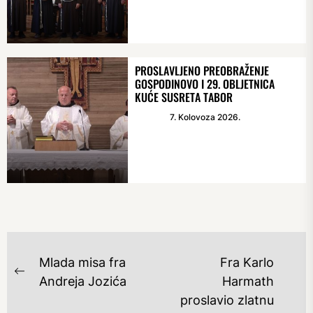
PROSLAVLJENO PREOBRAŽENJE
GOSPODINOVO I 29. OBLJETNICA
KUĆE SUSRETA TABOR
7. Kolovoza 2026.
NAVIGACIJA
Mlada misa fra
Fra Karlo
OBJAVA
Previous
Andreja Jozića
Harmath
post:
proslavio zlatnu