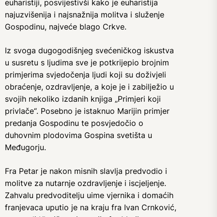
euharistiji, posvijestivši kako je euharistija
najuzvišenija i najsnažnija molitva i služenje
Gospodinu, najveće blago Crkve.
Iz svoga dugogodišnjeg svećeničkog iskustva
u susretu s ljudima sve je potkrijepio brojnim
primjerima svjedočenja ljudi koji su doživjeli
obraćenje, ozdravljenje, a koje je i zabilježio u
svojih nekoliko izdanih knjiga „Primjeri koji
privlače“. Posebno je istaknuo Marijin primjer
predanja Gospodinu te posvjedočio o
duhovnim plodovima Gospina svetišta u
Međugorju.
Fra Petar je nakon misnih slavlja predvodio i
molitve za nutarnje ozdravljenje i iscjeljenje.
Zahvalu predvoditelju uime vjernika i domaćih
franjevaca uputio je na kraju fra Ivan Crnković,