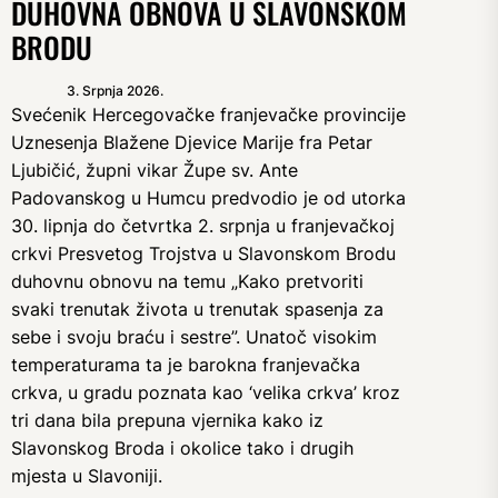
DUHOVNA OBNOVA U SLAVONSKOM
BRODU
3. Srpnja 2026.
Svećenik Hercegovačke franjevačke provincije
Uznesenja Blažene Djevice Marije fra Petar
Ljubičić, župni vikar Župe sv. Ante
Padovanskog u Humcu predvodio je od utorka
30. lipnja do četvrtka 2. srpnja u franjevačkoj
crkvi Presvetog Trojstva u Slavonskom Brodu
duhovnu obnovu na temu „Kako pretvoriti
svaki trenutak života u trenutak spasenja za
sebe i svoju braću i sestre”. Unatoč visokim
temperaturama ta je barokna franjevačka
crkva, u gradu poznata kao ‘velika crkva’ kroz
tri dana bila prepuna vjernika kako iz
Slavonskog Broda i okolice tako i drugih
mjesta u Slavoniji.