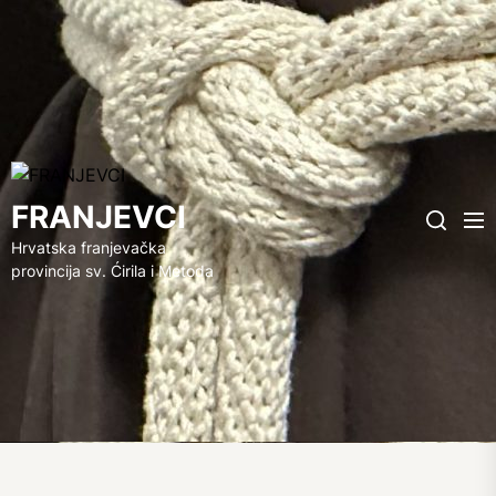
FRANJEVCI
FRANJEVCI
Me
Search
Hrvatska franjevačka
provincija sv. Ćirila i Metoda