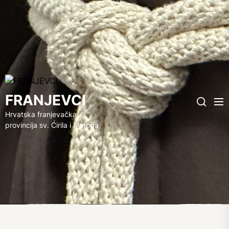
FRANJEVCI
FRANJEVCI
Me
Search
Hrvatska franjevačka
provincija sv. Ćirila i Metoda