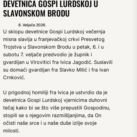
DEVETNICA GOSPI LURDSKOJ U
SLAVONSKOM BRODU
8. Veljače 2026.
U sklopu devetnice Gospi Lurdskoj večernja
misna slavlja u franjevačkoj crkvi Presvetog
Trojstva u Slavonskom Brodu u petak, 6. i u
subotu 7. veljače predvodio je župnik i
gvardijan u Virovitici fra Ivica Jagodić. Suslavili
su domaći gvardijan fra Slavko Milić i fra Ivan
Crnković.
U prigodnoj homiliji fra Ivica je ustvrdio da je
devetnica Gospi Lurdskoj vjernicima duhovni
tečaj kako bi se što više prepustili Gospodinu,
stopili se s njegovim razmišljanjima, da On
očisti naše srce i u naše duše izlije svoje
milosti.