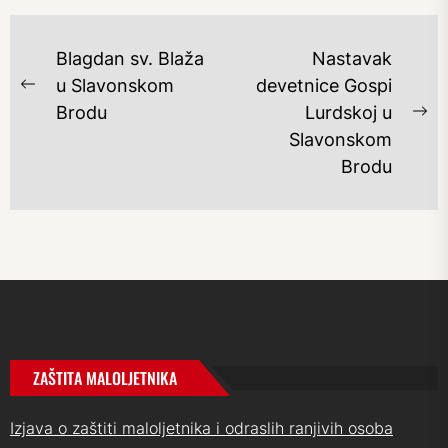
NAVIGACIJA
Blagdan sv. Blaža
Nastavak
OBJAVA
u Slavonskom
devetnice Gospi
Previous
Brodu
Lurdskoj u
post:
Ne
Slavonskom
po
Brodu
ZAŠTITA MALOLJETNIKA
Izjava o zaštiti maloljetnika i odraslih ranjivih osoba