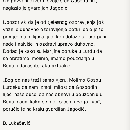
nje pozvani otvoriti svoje srce Gospodinu“,
naglasio je gvardijan Jagodić.
Upozorivši da je od tjelesnog ozdravljenja još
važnije duhovno ozdravljenje potkrijepio je to
primjerima milijuna ljudi koji dolaze u Lurd puni
nade i najviše ih ozdravi upravo duhovno.
Dodao je kako su Marijine poruke u Lurdu da
se obratimo, molimo, imamo pouzdanja u
Boga, i danas itekako aktualne.
„Bog od nas traži samo vjeru. Molimo Gospu
Lurdsku da nam izmoli milost da Gospodin
liječi naše duše, da nas obnovi u pouzdanju u
Boga, nauči kako se moli srcem i Boga ljubi“,
poručio je na kraju gvardijan Jagodić.
B. Lukačević