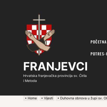
FRANJEVCI
POČETNA
POTRES-
FRANJEVCI
Hrvatska franjevačka provincija sv. Ćirila
i Metoda
Home
Vijesti
Duhovna obnova u župi sv. Obi