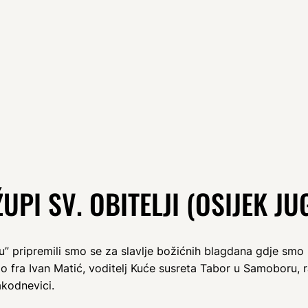
I SV. OBITELJI (OSIJEK JUG
ripremili smo se za slavlje božićnih blagdana gdje smo
fra Ivan Matić, voditelj Kuće susreta Tabor u Samoboru, raz
akodnevici.