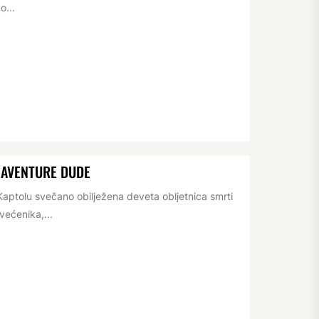
o...
NAVENTURE DUDE
aptolu svečano obilježena deveta obljetnica smrti
većenika,...