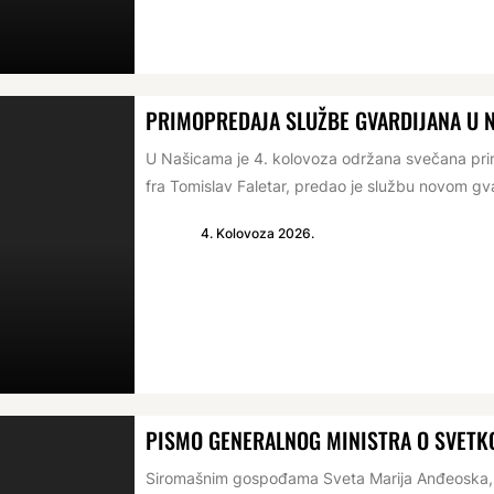
PRIMOPREDAJA SLUŽBE GVARDIJANA U 
U Našicama je 4. kolovoza održana svečana prim
fra Tomislav Faletar, predao je službu novom gva
4. Kolovoza 2026.
PISMO GENERALNOG MINISTRA O SVETKO
Siromašnim gospođama Sveta Marija Anđeoska, 1