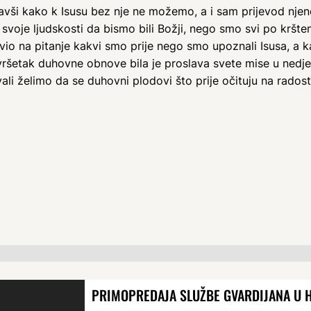
kavši kako k Isusu bez nje ne možemo, a i sam prijevod nje
 svoje ljudskosti da bismo bili Božji, nego smo svi po kršte
tavio na pitanje kakvi smo prije nego smo upoznali Isusa, 
Završetak duhovne obnove bila je proslava svete mise u nedjel
ali želimo da se duhovni plodovi što prije očituju na rado
PRIMOPREDAJA SLUŽBE GVARDIJANA U 