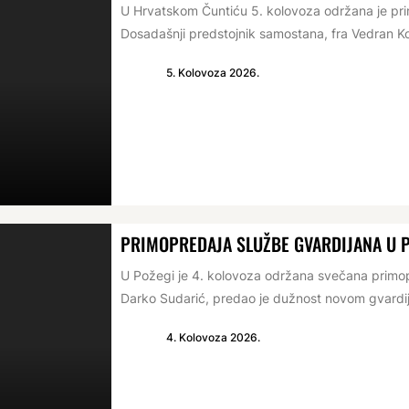
U Hrvatskom Čuntiću 5. kolovoza održana je p
Dosadašnji predstojnik samostana, fra Vedran Ko
5. Kolovoza 2026.
PRIMOPREDAJA SLUŽBE GVARDIJANA U 
U Požegi je 4. kolovoza održana svečana primop
Darko Sudarić, predao je dužnost novom gvardij
4. Kolovoza 2026.