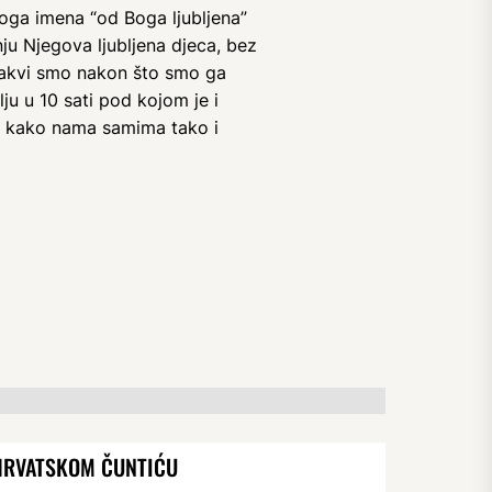
noga imena “od Boga ljubljena”
nju Njegova ljubljena djeca, bez
a kakvi smo nakon što smo ga
ju u 10 sati pod kojom je i
st kako nama samima tako i
HRVATSKOM ČUNTIĆU