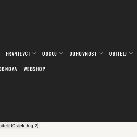
FRANJEVCI
ODGOJ
DUHOVNOST
OBITELJ
OBNOVA
WEBSHOP
telji (Osijek Jug 2)