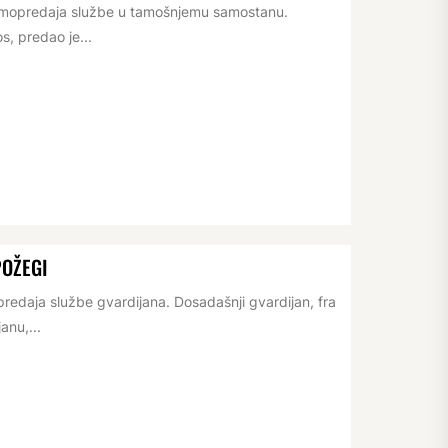
rimopredaja službe u tamošnjemu samostanu.
s, predao je...
POŽEGI
redaja službe gvardijana. Dosadašnji gvardijan, fra
anu,...