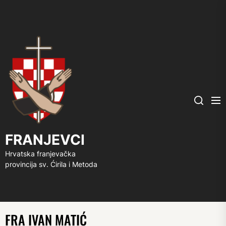
FRANJEVCI
Me
Search
FRANJEVCI
Hrvatska franjevačka
provincija sv. Ćirila i Metoda
FRA IVAN MATIĆ