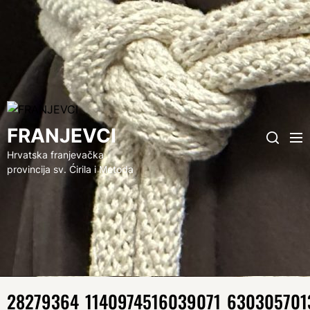
FRANJEVCI
FRANJEVCI
Me
Search
Hrvatska franjevačka
provincija sv. Ćirila i Metoda
28279364_1140974516039071_630305701