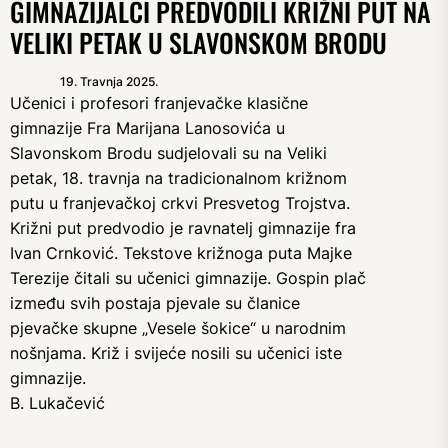
GIMNAZIJALCI PREDVODILI KRIŽNI PUT NA
VELIKI PETAK U SLAVONSKOM BRODU
19. Travnja 2025.
Učenici i profesori franjevačke klasične
gimnazije Fra Marijana Lanosovića u
Slavonskom Brodu sudjelovali su na Veliki
petak, 18. travnja na tradicionalnom križnom
putu u franjevačkoj crkvi Presvetog Trojstva.
Križni put predvodio je ravnatelj gimnazije fra
Ivan Crnković. Tekstove križnoga puta Majke
Terezije čitali su učenici gimnazije. Gospin plač
između svih postaja pjevale su članice
pjevačke skupne „Vesele šokice“ u narodnim
nošnjama. Križ i svijeće nosili su učenici iste
gimnazije.
B. Lukačević