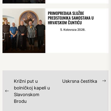
PRIMOPREDAJA SLUŽBE
PREDSTOJNIKA SAMOSTANA U
HRVATSKOM ČUNTIĆU
5. Kolovoza 2026.
NAVIGACIJA
Križni put u
Uskrsna čestitka
Ne
OBJAVA
bolničkoj kapeli u
po
Previous
Slavonskom
post:
Brodu