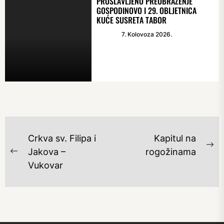
PROSLAVLJENO PREOBRAŽENJE
GOSPODINOVO I 29. OBLJETNICA
KUĆE SUSRETA TABOR
7. Kolovoza 2026.
NAVIGACIJA
Crkva sv. Filipa i
Kapitul na
OBJAVA
Ne
Jakova –
rogožinama
Previous
po
Vukovar
post: