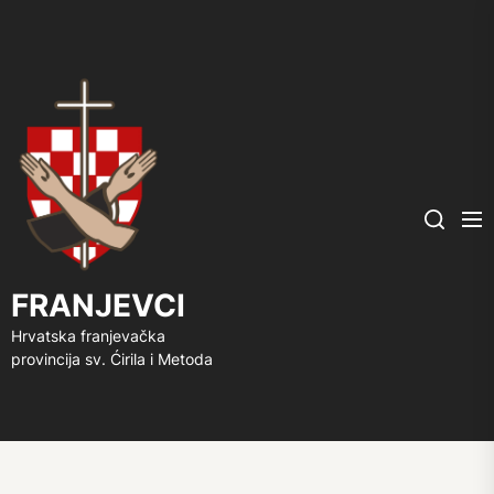
FRANJEVCI
Me
Search
FRANJEVCI
Hrvatska franjevačka
provincija sv. Ćirila i Metoda