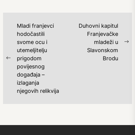
NAVIGACIJA
Mladi franjevci
Duhovni kapitul
OBJAVA
hodočastili
Franjevačke
svome ocu i
mladeži u
Ne
utemeljitelju
Slavonskom
po
prigodom
Brodu
Previous
povijesnog
post:
događaja –
izlaganja
njegovih relikvija