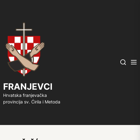
FRANJEVCI
Me
Search
FRANJEVCI
Hrvatska franjevačka
provincija sv. Ćirila i Metoda