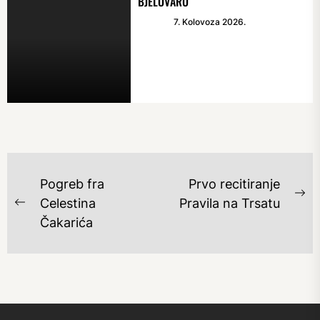
BJELOVARU
7. Kolovoza 2026.
NAVIGACIJA
Pogreb fra
Prvo recitiranje
OBJAVA
Ne
Celestina
Pravila na Trsatu
Previous
po
Čakarića
post: