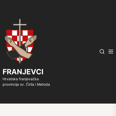
FRANJEVCI
Me
Search
FRANJEVCI
Hrvatska franjevačka
provincija sv. Ćirila i Metoda