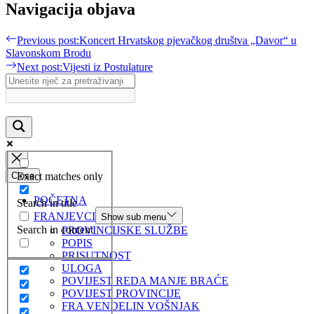
Navigacija objava
Previous post:
Koncert Hrvatskog pjevačkog društva „Davor“ u
Slavonskom Brodu
Next post:
Vijesti iz Postulature
Exact matches only
Close
POČETNA
Search in title
FRANJEVCI
Show sub menu
Search in content
PROVINCIJSKE SLUŽBE
POPIS
PRISUTNOST
ULOGA
POVIJEST REDA MANJE BRAĆE
POVIJEST PROVINCIJE
FRA VENDELIN VOŠNJAK