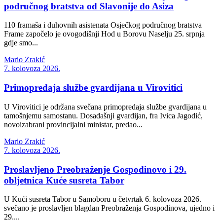
područnog bratstva od Slavonije do Asiza
110 framaša i duhovnih asistenata Osječkog područnog bratstva
Frame započelo je ovogodišnji Hod u Borovu Naselju 25. srpnja
gdje smo...
Mario Zrakić
7. kolovoza 2026.
Primopredaja službe gvardijana u Virovitici
U Virovitici je održana svečana primopredaja službe gvardijana u
tamošnjemu samostanu. Dosadašnji gvardijan, fra Ivica Jagodić,
novoizabrani provincijalni ministar, predao...
Mario Zrakić
7. kolovoza 2026.
Proslavljeno Preobraženje Gospodinovo i 29.
obljetnica Kuće susreta Tabor
U Kući susreta Tabor u Samoboru u četvrtak 6. kolovoza 2026.
svečano je proslavljen blagdan Preobraženja Gospodinova, ujedno i
29....