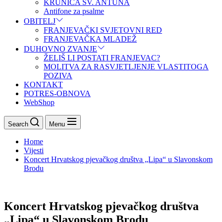
KRUNICA SV. ANTUNA
Antifone za psalme
OBITELJ
FRANJEVAČKI SVJETOVNI RED
FRANJEVAČKA MLADEŽ
DUHOVNO ZVANJE
ŽELIŠ LI POSTATI FRANJEVAC?
MOLITVA ZA RASVJETLJENJE VLASTITOGA
POZIVA
KONTAKT
POTRES-OBNOVA
WebShop
Search
Menu
Home
Vijesti
Koncert Hrvatskog pjevačkog društva „Lipa“ u Slavonskom
Brodu
Koncert Hrvatskog pjevačkog društva
„Lipa“ u Slavonskom Brodu