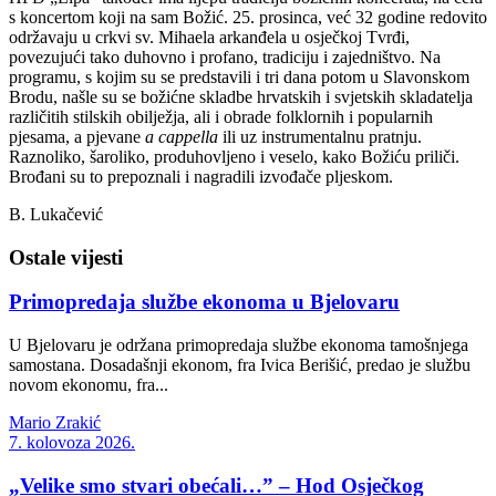
s koncertom koji na sam Božić. 25. prosinca, već 32 godine redovito
održavaju u crkvi sv. Mihaela arkanđela u osječkoj Tvrđi,
povezujući tako duhovno i profano, tradiciju i zajedništvo. Na
programu, s kojim su se predstavili i tri dana potom u Slavonskom
Brodu, našle su se božićne skladbe hrvatskih i svjetskih skladatelja
različitih stilskih obilježja, ali i obrade folklornih i popularnih
pjesama, a pjevane
a cappella
ili uz instrumentalnu pratnju.
Raznoliko, šaroliko, produhovljeno i veselo, kako Božiću priliči.
Brođani su to prepoznali i nagradili izvođače pljeskom.
B. Lukačević
Ostale vijesti
Primopredaja službe ekonoma u Bjelovaru
U Bjelovaru je održana primopredaja službe ekonoma tamošnjega
samostana. Dosadašnji ekonom, fra Ivica Berišić, predao je službu
novom ekonomu, fra...
Mario Zrakić
7. kolovoza 2026.
„Velike smo stvari obećali…” – Hod Osječkog