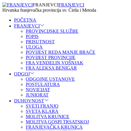
FRANJEVCI
FRANJEVCI
Hrvatska franjevačka provincija sv. Ćirila i Metoda
POČETNA
FRANJEVCI
PROVINCIJSKE SLUŽBE
POPIS
PRISUTNOST
ULOGA
POVIJEST REDA MANJE BRAĆE
POVIJEST PROVINCIJE
FRA VENDELIN VOŠNJAK
FRA ALEKSA BENIGAR
ODGOJ
ODGOJNE USTANOVE
POSTULATURA
NOVICIJAT
JUNIORAT
DUHOVNOST
SVETI FRANJO
SVETA KLARA
MOLITVA KRUNICE
MOLITVA GOSPI TRSATSKOJ
FRANJEVAČKA KRUNICA