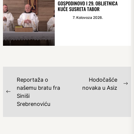
GOSPODINOVO I 29. OBLJETNICA
KUĆE SUSRETA TABOR
7. Kolovoza 2026.
NAVIGACIJA
Reportaža o
Hodočašće
OBJAVA
Ne
našemu bratu fra
novaka u Asiz
Previous
po
Siniši
post:
Srebrenoviću