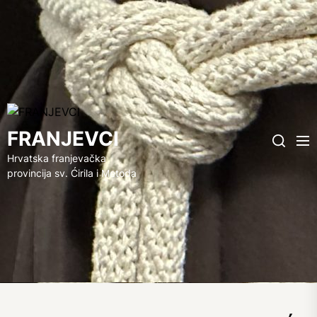
FRANJEVCI
FRANJEVCI
Me
Search
Hrvatska franjevačka
provincija sv. Ćirila i Metoda