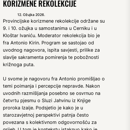
KORIZMENE REKOLEKCIJE
12. Ožujka 2026.
Provincijske korizmene rekolekcije održane su
9. i 10. ožujka u samostanima u Cerniku i u
Kloštar Ivaniću. Moderator rekolekcija bio je
fra Antonio Kirin. Program se sastojao od
uvodnog nagovora, ispita savjesti, prilike za
slavlje sakramenta pomirenja te pobožnosti
križnoga puta.
U svome je nagovoru fra Antonio promišljao o
temi poimanja i percepcije nepravde. Nakon
uvodnih razmišljanja posebno se osvrnuo na
četvrtu pjesmu o Sluzi Jahvinu iz Knjige
proroka Izaije. Podsjetio je kako je u
starozavjetnoj perspektivi patnja često
povezana s kolektivnom odgovornošću za
grijeh. U tom je kontekstu istaknuo kako je