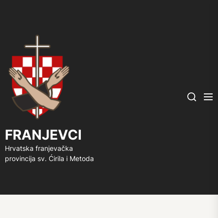
FRANJEVCI
Me
Search
FRANJEVCI
Hrvatska franjevačka
provincija sv. Ćirila i Metoda