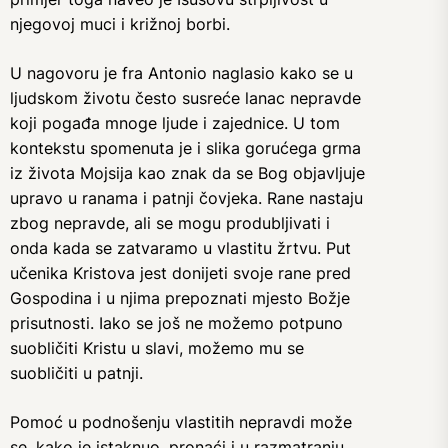
njegovoj muci i križnoj borbi.
U nagovoru je fra Antonio naglasio kako se u
ljudskom životu često susreće lanac nepravde
koji pogađa mnoge ljude i zajednice. U tom
kontekstu spomenuta je i slika gorućega grma
iz života Mojsija kao znak da se Bog objavljuje
upravo u ranama i patnji čovjeka. Rane nastaju
zbog nepravde, ali se mogu produbljivati i
onda kada se zatvaramo u vlastitu žrtvu. Put
učenika Kristova jest donijeti svoje rane pred
Gospodina i u njima prepoznati mjesto Božje
prisutnosti. Iako se još ne možemo potpuno
suobličiti Kristu u slavi, možemo mu se
suobličiti u patnji.
Pomoć u podnošenju vlastitih nepravdi može
se, kako je istaknuo, pronaći i u razmatranju