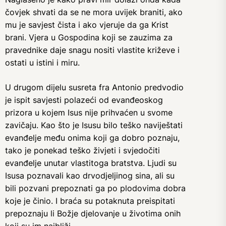
čovjek shvati da se ne mora uvijek braniti, ako
mu je savjest čista i ako vjeruje da ga Krist
brani. Vjera u Gospodina koji se zauzima za
pravednike daje snagu nositi vlastite križeve i
ostati u istini i miru.
U drugom dijelu susreta fra Antonio predvodio
je ispit savjesti polazeći od evanđeoskog
prizora u kojem Isus nije prihvaćen u svome
zavičaju. Kao što je Isusu bilo teško naviještati
evanđelje među onima koji ga dobro poznaju,
tako je ponekad teško živjeti i svjedočiti
evanđelje unutar vlastitoga bratstva. Ljudi su
Isusa poznavali kao drvodjeljinog sina, ali su
bili pozvani prepoznati ga po plodovima dobra
koje je činio. I braća su potaknuta preispitati
prepoznaju li Božje djelovanje u životima onih