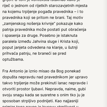
riječ o jednom od rijetkih starozavjetnih mjesta
na kojemu trpljenje pogađa pravednika – i to
pravednika koji se pritom ne brani. Taj motiv
„zamjenskog nošenja krivnje“ pokazuje kako
patnja pravednika može postati put obraćenja
i spasenja za druge. Posebno je istaknuta
paralela između Jahvina sluge i Krista koji,
poput janjeta odvedena na klanje, u šutnji
prihvaća patnju, ne braneći se pred
optužbama.
Fra Antonio je iznio misao da Bog ponekad
dopušta nepravdu nad pravednikom jer upravo
takvo trpljenje može prekinuti lanac nepravde i
otvoriti prostor ljubavi. Nepravda, naime, gubi
svoju snagu kada se susretne s onim tko ju je
sposoban strpljivo podnijeti. Kao najjasniji
primjer toga naveo je Isusovu strpljivost u