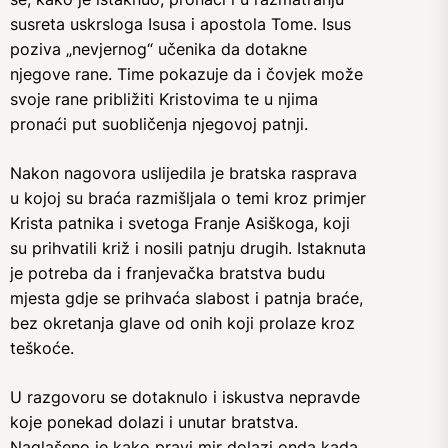
susreta uskrsloga Isusa i apostola Tome. Isus
poziva „nevjernog“ učenika da dotakne
njegove rane. Time pokazuje da i čovjek može
svoje rane približiti Kristovima te u njima
pronaći put suobličenja njegovoj patnji.
Nakon nagovora uslijedila je bratska rasprava
u kojoj su braća razmišljala o temi kroz primjer
Krista patnika i svetoga Franje Asiškoga, koji
su prihvatili križ i nosili patnju drugih. Istaknuta
je potreba da i franjevačka bratstva budu
mjesta gdje se prihvaća slabost i patnja braće,
bez okretanja glave od onih koji prolaze kroz
teškoće.
U razgovoru se dotaknulo i iskustva nepravde
koje ponekad dolazi i unutar bratstva.
Naglašeno je kako pravi mir dolazi onda kada