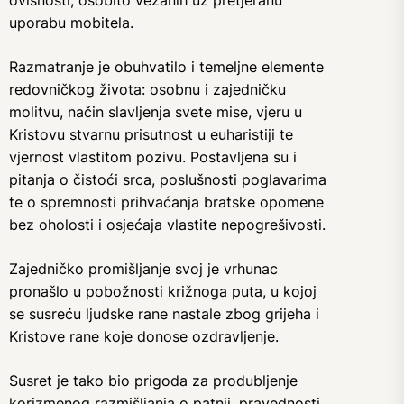
ovisnosti, osobito vezanih uz pretjeranu
uporabu mobitela.
Razmatranje je obuhvatilo i temeljne elemente
redovničkog života: osobnu i zajedničku
molitvu, način slavljenja svete mise, vjeru u
Kristovu stvarnu prisutnost u euharistiji te
vjernost vlastitom pozivu. Postavljena su i
pitanja o čistoći srca, poslušnosti poglavarima
te o spremnosti prihvaćanja bratske opomene
bez oholosti i osjećaja vlastite nepogrešivosti.
Zajedničko promišljanje svoj je vrhunac
pronašlo u pobožnosti križnoga puta, u kojoj
se susreću ljudske rane nastale zbog grijeha i
Kristove rane koje donose ozdravljenje.
Susret je tako bio prigoda za produbljenje
korizmenog razmišljanja o patnji, pravednosti,