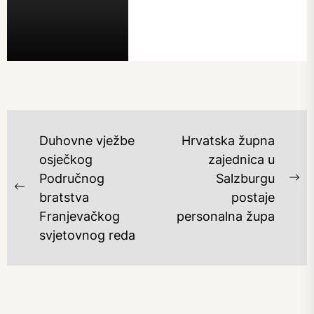
NAVIGACIJA
Duhovne vježbe
Hrvatska župna
OBJAVA
osječkog
zajednica u
Područnog
Salzburgu
Ne
Previous
bratstva
postaje
po
post:
Franjevačkog
personalna župa
svjetovnog reda