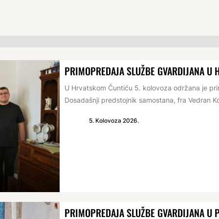
PRIMOPREDAJA SLUŽBE GVARDIJANA U 
U Hrvatskom Čuntiću 5. kolovoza održana je p
Dosadašnji predstojnik samostana, fra Vedran Ko
5. Kolovoza 2026.
PRIMOPREDAJA SLUŽBE GVARDIJANA U 