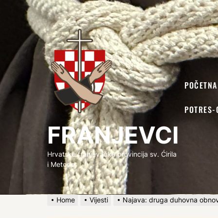
FRANJEVCI
POČETNA
POTRES-
FRANJEVCI
Hrvatska franjevačka provincija sv. Ćirila
i Metoda
Home
Vijesti
Najava: druga duhovna obno