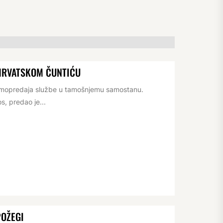
HRVATSKOM ČUNTIĆU
rimopredaja službe u tamošnjemu samostanu.
s, predao je...
POŽEGI