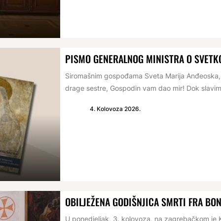
PISMO GENERALNOG MINISTRA O SVETKO
Siromašnim gospođama Sveta Marija Anđeoska, 1
drage sestre, Gospodin vam dao mir! Dok slavim
4. Kolovoza 2026.
OBILJEŽENA GODIŠNJICA SMRTI FRA BO
U ponedjeljak, 3. kolovoza, na zagrebačkom je K