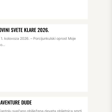
VINI SVETE KLARE 2026.
. kolovoza 2026. – Porcijunkulski oprost Moje
o...
NAVENTURE DUDE
aptolu svečano obilježena deveta obljetnica smrti