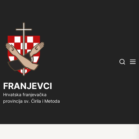
FRANJEVCI
Me
Search
FRANJEVCI
Hrvatska franjevačka
provincija sv. Ćirila i Metoda