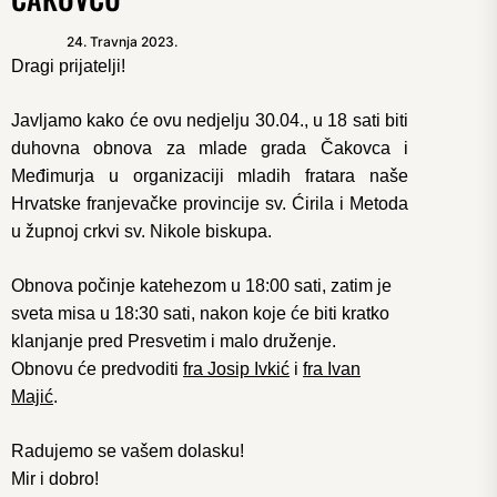
24. Travnja 2023.
Dragi prijatelji!
Javljamo kako će ovu nedjelju 30.04., u 18 sati biti
duhovna obnova za mlade grada Čakovca i
Međimurja u organizaciji mladih fratara naše
Hrvatske franjevačke provincije sv. Ćirila i Metoda
u župnoj crkvi sv. Nikole biskupa.
Obnova počinje katehezom u 18:00 sati, zatim je
sveta misa u 18:30 sati, nakon koje će biti kratko
klanjanje pred Presvetim i malo druženje.
Obnovu će predvoditi
fra Josip Ivkić
i
fra Ivan
Majić
.
Radujemo se vašem dolasku!
Mir i dobro!