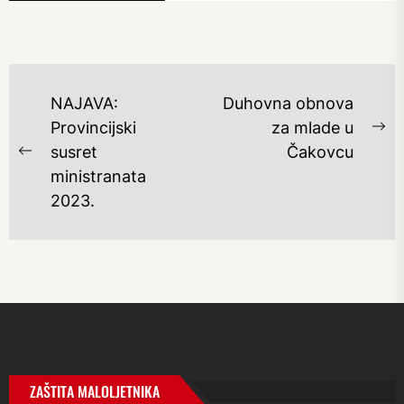
NAVIGACIJA
NAJAVA:
Duhovna obnova
OBJAVA
Provincijski
za mlade u
Ne
susret
Čakovcu
Previous
po
ministranata
post:
2023.
ZAŠTITA MALOLJETNIKA