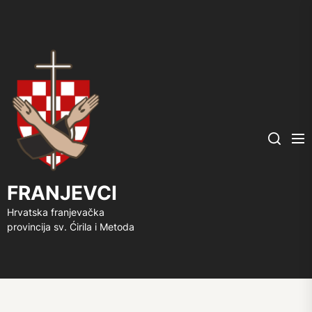
FRANJEVCI
Me
Search
FRANJEVCI
Hrvatska franjevačka
provincija sv. Ćirila i Metoda