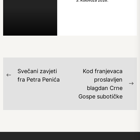
3. Kolovoza 2026.
NAVIGACIJA
Svečani zavjeti
Kod franjevaca
OBJAVA
Previous
fra Petra Penića
proslavljen
post:
Ne
blagdan Crne
po
Gospe subotičke