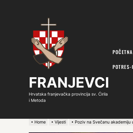
FRANJEVCI
POČETNA
POTRES-
FRANJEVCI
Hrvatska franjevačka provincija sv. Ćirila
i Metoda
Home
Vijesti
Poziv na Svečanu akademiju 