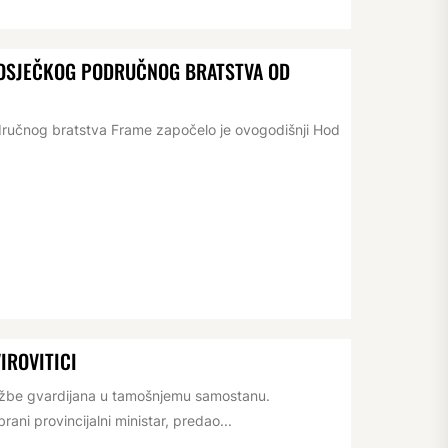
D OSJEČKOG PODRUČNOG BRATSTVA OD
dručnog bratstva Frame započelo je ovogodišnji Hod
IROVITICI
lužbe gvardijana u tamošnjemu samostanu.
ani provincijalni ministar, predao...