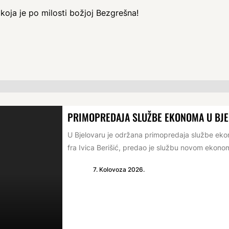
koja je po milosti božjoj Bezgrešna!
PRIMOPREDAJA SLUŽBE EKONOMA U BJ
U Bjelovaru je održana primopredaja službe e
fra Ivica Berišić, predao je službu novom ekonomu
7. Kolovoza 2026.