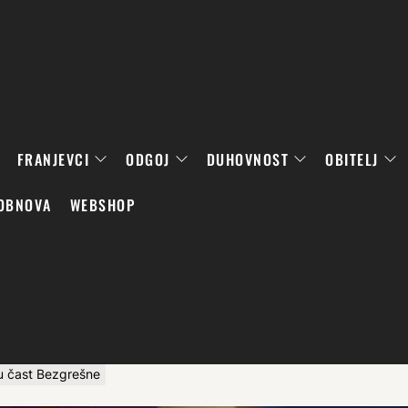
FRANJEVCI
ODGOJ
DUHOVNOST
OBITELJ
OBNOVA
WEBSHOP
u čast Bezgrešne