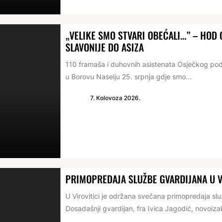
„VELIKE SMO STVARI OBEĆALI…” – HO
SLAVONIJE DO ASIZA
110 framaša i duhovnih asistenata Osječkog po
u Borovu Naselju 25. srpnja gdje smo...
7. Kolovoza 2026.
PRIMOPREDAJA SLUŽBE GVARDIJANA U V
U Virovitici je održana svečana primopredaja s
Dosadašnji gvardijan, fra Ivica Jagodić, novoizabr