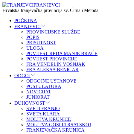
FRANJEVCI
FRANJEVCI
Hrvatska franjevačka provincija sv. Ćirila i Metoda
POČETNA
FRANJEVCI
PROVINCIJSKE SLUŽBE
POPIS
PRISUTNOST
ULOGA
POVIJEST REDA MANJE BRAĆE
POVIJEST PROVINCIJE
FRA VENDELIN VOŠNJAK
FRA ALEKSA BENIGAR
ODGOJ
ODGOJNE USTANOVE
POSTULATURA
NOVICIJAT
JUNIORAT
DUHOVNOST
SVETI FRANJO
SVETA KLARA
MOLITVA KRUNICE
MOLITVA GOSPI TRSATSKOJ
FRANJEVAČKA KRUNICA