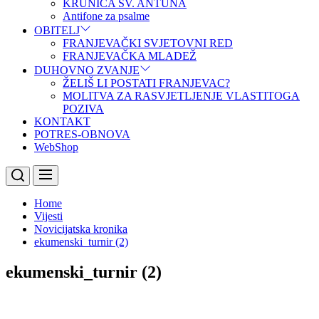
KRUNICA SV. ANTUNA
Antifone za psalme
OBITELJ
FRANJEVAČKI SVJETOVNI RED
FRANJEVAČKA MLADEŽ
DUHOVNO ZVANJE
ŽELIŠ LI POSTATI FRANJEVAC?
MOLITVA ZA RASVJETLJENJE VLASTITOGA
POZIVA
KONTAKT
POTRES-OBNOVA
WebShop
Menu
Search
Home
Vijesti
Novicijatska kronika
ekumenski_turnir (2)
ekumenski_turnir (2)