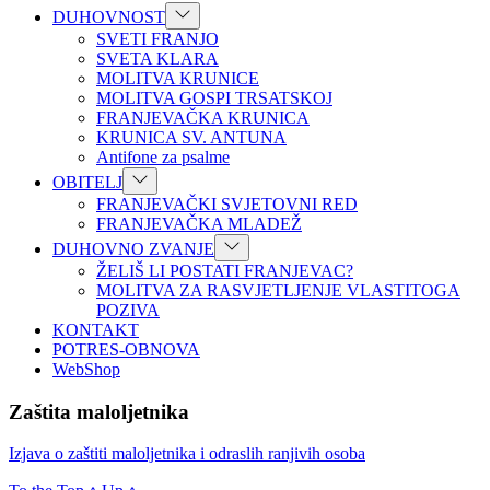
Show
DUHOVNOST
sub
SVETI FRANJO
menu
SVETA KLARA
MOLITVA KRUNICE
MOLITVA GOSPI TRSATSKOJ
FRANJEVAČKA KRUNICA
KRUNICA SV. ANTUNA
Antifone za psalme
Show
OBITELJ
sub
FRANJEVAČKI SVJETOVNI RED
menu
FRANJEVAČKA MLADEŽ
Show
DUHOVNO ZVANJE
sub
ŽELIŠ LI POSTATI FRANJEVAC?
menu
MOLITVA ZA RASVJETLJENJE VLASTITOGA
POZIVA
KONTAKT
POTRES-OBNOVA
WebShop
Zaštita maloljetnika
Izjava o zaštiti maloljetnika i odraslih ranjivih osoba