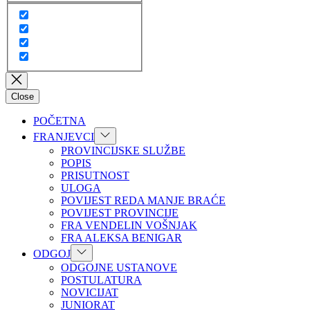
Close
POČETNA
Show
FRANJEVCI
sub
PROVINCIJSKE SLUŽBE
menu
POPIS
PRISUTNOST
ULOGA
POVIJEST REDA MANJE BRAĆE
POVIJEST PROVINCIJE
FRA VENDELIN VOŠNJAK
FRA ALEKSA BENIGAR
Show
ODGOJ
sub
ODGOJNE USTANOVE
menu
POSTULATURA
NOVICIJAT
JUNIORAT