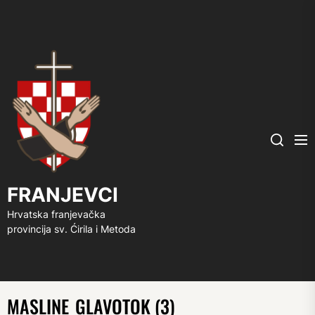
FRANJEVCI
Me
Search
FRANJEVCI
Hrvatska franjevačka
provincija sv. Ćirila i Metoda
MASLINE_GLAVOTOK (3)