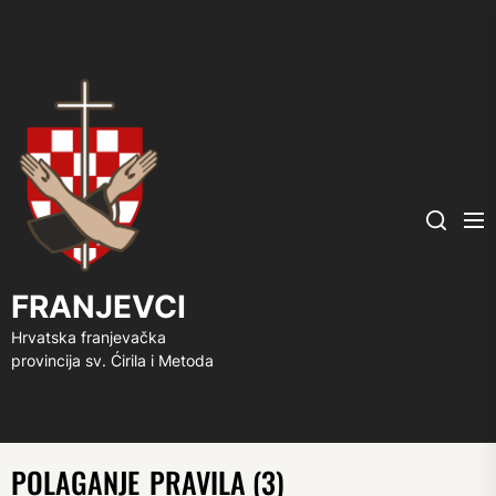
FRANJEVCI
Me
Search
FRANJEVCI
Hrvatska franjevačka
provincija sv. Ćirila i Metoda
POLAGANJE_PRAVILA (3)