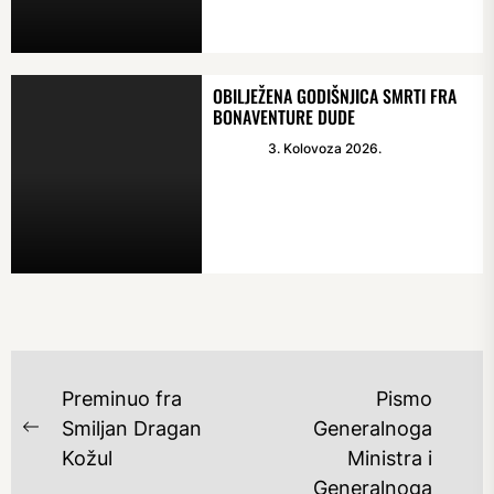
OBILJEŽENA GODIŠNJICA SMRTI FRA
BONAVENTURE DUDE
3. Kolovoza 2026.
NAVIGACIJA
Preminuo fra
Pismo
OBJAVA
Smiljan Dragan
Generalnoga
Previous
Kožul
Ministra i
post:
Generalnoga