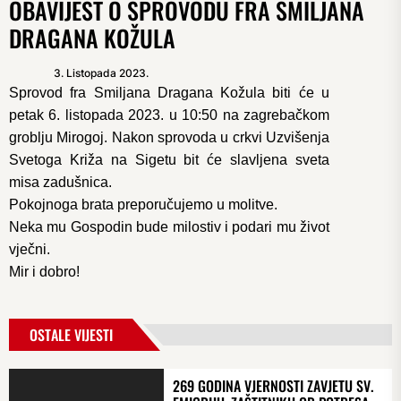
OBAVIJEST O SPROVODU FRA SMILJANA
DRAGANA KOŽULA
3. Listopada 2023.
Sprovod fra Smiljana Dragana Kožula biti će
u
petak 6. listopada 2023. u 10:50
na zagrebačkom
groblju Mirogoj. Nakon sprovoda u crkvi Uzvišenja
Svetoga Križa na Sigetu bit će slavljena sveta
misa zadušnica.
Pokojnoga brata preporučujemo u molitve.
Neka mu Gospodin bude milostiv i podari mu život
vječni.
Mir i dobro!
OSTALE VIJESTI
269 GODINA VJERNOSTI ZAVJETU SV.