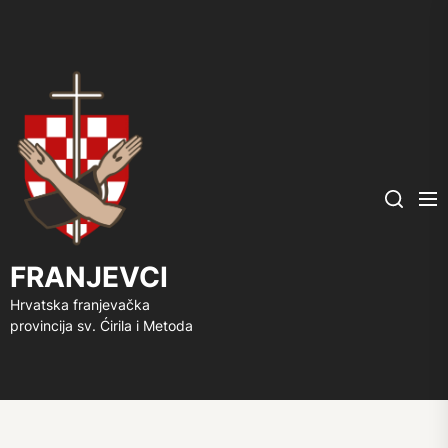
FRANJEVCI
Me
Search
FRANJEVCI
Hrvatska franjevačka
provincija sv. Ćirila i Metoda