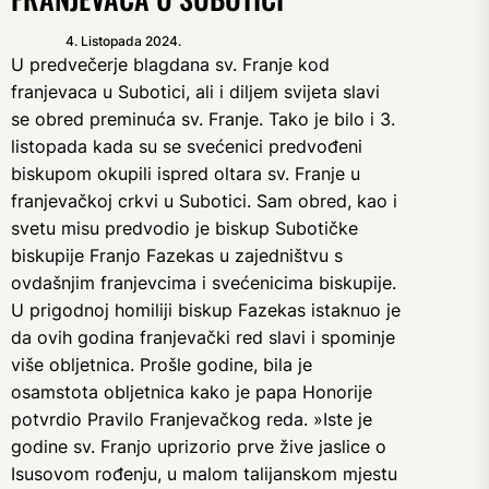
4. Listopada 2024.
U predvečerje blagdana sv. Franje kod
franjevaca u Subotici, ali i diljem svijeta slavi
se obred preminuća sv. Franje. Tako je bilo i 3.
listopada kada su se svećenici predvođeni
biskupom okupili ispred oltara sv. Franje u
franjevačkoj crkvi u Subotici. Sam obred, kao i
svetu misu predvodio je biskup Subotičke
biskupije Franjo Fazekas u zajedništvu s
ovdašnjim franjevcima i svećenicima biskupije.
U prigodnoj homiliji biskup Fazekas istaknuo je
da ovih godina franjevački red slavi i spominje
više obljetnica. Prošle godine, bila je
osamstota obljetnica kako je papa Honorije
potvrdio Pravilo Franjevačkog reda. »Iste je
godine sv. Franjo uprizorio prve žive jaslice o
Isusovom rođenju, u malom talijanskom mjestu