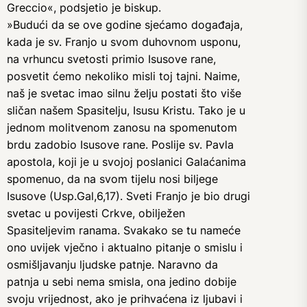
Greccio«, podsjetio je biskup.
»Budući da se ove godine sjećamo događaja,
kada je sv. Franjo u svom duhovnom usponu,
na vrhuncu svetosti primio Isusove rane,
posvetit ćemo nekoliko misli toj tajni. Naime,
naš je svetac imao silnu želju postati što više
sličan našem Spasitelju, Isusu Kristu. Tako je u
jednom molitvenom zanosu na spomenutom
brdu zadobio Isusove rane. Poslije sv. Pavla
apostola, koji je u svojoj poslanici Galaćanima
spomenuo, da na svom tijelu nosi biljege
Isusove (Usp.Gal,6,17). Sveti Franjo je bio drugi
svetac u povijesti Crkve, obilježen
Spasiteljevim ranama. Svakako se tu nameće
ono uvijek vječno i aktualno pitanje o smislu i
osmišljavanju ljudske patnje. Naravno da
patnja u sebi nema smisla, ona jedino dobije
svoju vrijednost, ako je prihvaćena iz ljubavi i