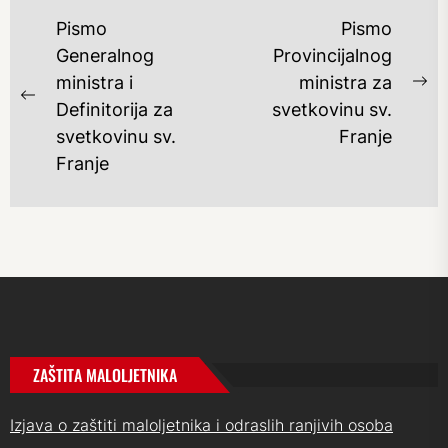
NAVIGACIJA
Pismo
Pismo
OBJAVA
Generalnog
Provincijalnog
ministra i
ministra za
Ne
Previous
Definitorija za
svetkovinu sv.
po
post:
svetkovinu sv.
Franje
Franje
ZAŠTITA MALOLJETNIKA
Izjava o zaštiti maloljetnika i odraslih ranjivih osoba