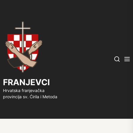
FRANJEVCI
Me
Search
FRANJEVCI
Hrvatska franjevačka
provincija sv. Ćirila i Metoda