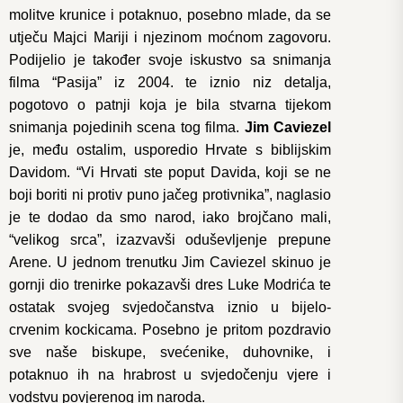
molitve krunice i potaknuo, posebno mlade, da se
utječu Majci Mariji i njezinom moćnom zagovoru.
Podijelio je također svoje iskustvo sa snimanja
filma “Pasija” iz 2004. te iznio niz detalja,
pogotovo o patnji koja je bila stvarna tijekom
snimanja pojedinih scena tog filma.
Jim Caviezel
je, među ostalim, usporedio Hrvate s biblijskim
Davidom. “Vi Hrvati ste poput Davida, koji se ne
boji boriti ni protiv puno jačeg protivnika”, naglasio
je te dodao da smo narod, iako brojčano mali,
“velikog srca”, izazvavši oduševljenje prepune
Arene. U jednom trenutku Jim Caviezel skinuo je
gornji dio trenirke pokazavši dres Luke Modrića te
ostatak svojeg svjedočanstva iznio u bijelo-
crvenim kockicama. Posebno je pritom pozdravio
sve naše biskupe, svećenike, duhovnike, i
potaknuo ih na hrabrost u svjedočenju vjere i
vodstvu povjerenog im naroda.