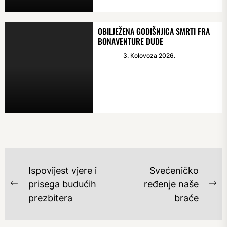
OBILJEŽENA GODIŠNJICA SMRTI FRA
BONAVENTURE DUDE
3. Kolovoza 2026.
NAVIGACIJA
Ispovijest vjere i
Svećeničko
OBJAVA
prisega budućih
ređenje naše
Previous
Ne
prezbitera
braće
post:
po