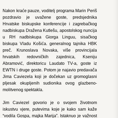
Nakon kraće pauze, voditelj programa Marin Periš
pozdravio je uvažene goste, predsjednika
Hrvatske biskupske konferencije i zagrebačkog
nadbiskupa Dražena Kutlešu, apostolskog nuncija
u RH nadbiskupa Giorga Linguu, sisačkog
biskupa Vladu Košića. generalnog tajnika HBK
preč. Krunoslava Novaka, više provincijala
hrvatskih redovničkih zajednica, Kseniju
Abramović, direktoricu Laudato TV-a, goste iz
EWTN i druge goste. Potom je najavio predavača
Jima Caviezela koji je dočekan uz gromoglasni
pljesak okupljenih sudionika ovog glazbeno-
molitvenog spektakla.
Jim Caviezel govorio je o svojem životnom
iskustvu vjere, putevima koje je kako sam kaže
“vodila Gospa, majka Marija”. Istaknuo je važnost