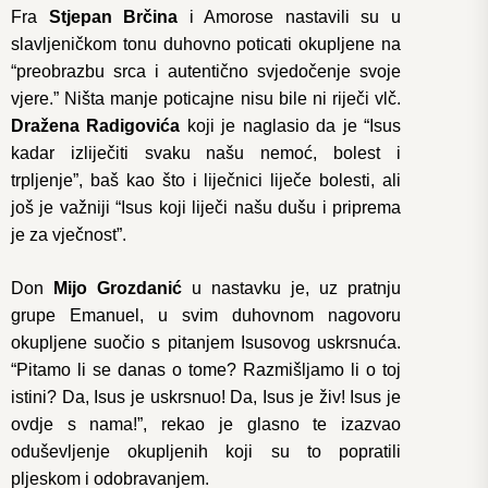
Fra
Stjepan Brčina
i Amorose nastavili su u
slavljeničkom tonu duhovno poticati okupljene na
“preobrazbu srca i autentično svjedočenje svoje
vjere.” Ništa manje poticajne nisu bile ni riječi vlč.
Dražena Radigovića
koji je naglasio da je “Isus
kadar izliječiti svaku našu nemoć, bolest i
trpljenje”, baš kao što i liječnici liječe bolesti, ali
još je važniji “Isus koji liječi našu dušu i priprema
je za vječnost”.
Don
Mijo Grozdanić
u nastavku je, uz pratnju
grupe Emanuel, u svim duhovnom nagovoru
okupljene suočio s pitanjem Isusovog uskrsnuća.
“Pitamo li se danas o tome? Razmišljamo li o toj
istini? Da, Isus je uskrsnuo! Da, Isus je živ! Isus je
ovdje s nama!”, rekao je glasno te izazvao
oduševljenje okupljenih koji su to popratili
pljeskom i odobravanjem.