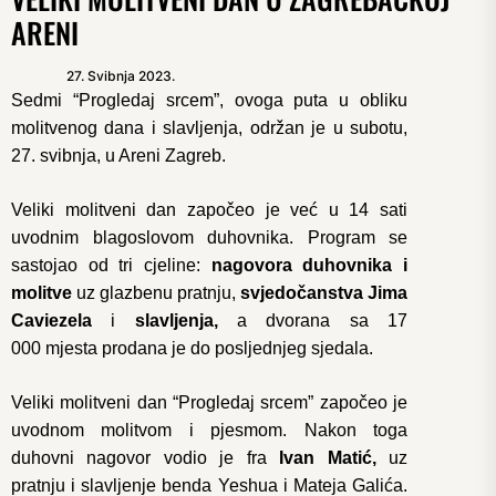
ARENI
27. Svibnja 2023.
Sedmi “Progledaj srcem”, ovoga puta u obliku
molitvenog dana i slavljenja, održan je u subotu,
27. svibnja, u Areni Zagreb.
Veliki molitveni dan započeo je već u 14 sati
uvodnim blagoslovom duhovnika. Program se
sastojao od tri cjeline:
nagovora duhovnika i
molitve
uz glazbenu pratnju,
svjedočanstva Jima
Caviezela
i
slavljenja,
a dvorana sa 17
000 mjesta prodana je do posljednjeg sjedala.
Veliki molitveni dan “Progledaj srcem” započeo je
uvodnom molitvom i pjesmom. Nakon toga
duhovni nagovor vodio je fra
Ivan
Matić,
uz
pratnju i slavljenje benda Yeshua i Mateja Galića.