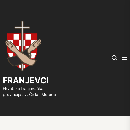
FRANJEVCI
Me
Search
FRANJEVCI
Hrvatska franjevačka
provincija sv. Ćirila i Metoda