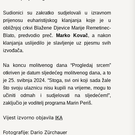
Sudionici su zakratko sudjelovali u izravnom
prijenosu euharistijskog klanjanja koje je u
obližnjoj crkvi Blažene Djevice Marije Remetinec-
Blato, predvodio preč.
Marko Kovač
, a nakon
klanjanja uslijedilo je slavljenje uz pjesmu svih
izvođača.
Na koncu molitvenog dana “Progledaj srcem”
otkriven je datum sljedećeg molitvenog dana, a to
je 25. svibnja 2024. “Stoga, svi oni koji sada žale
što svoju ulaznicu nisu kupili na vrijeme, mogu to
učiniti odmah i sudjelovati na sljedećem!”,
zaključio je voditelj programa Marin Periš.
Vijest izvorno objavila
IKA
Fotografije: Dario Zürchauer