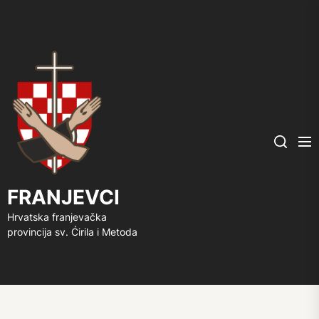
FRANJEVCI
Me
Search
FRANJEVCI
Hrvatska franjevačka
provincija sv. Ćirila i Metoda