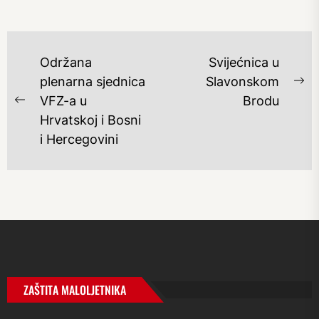
NAVIGACIJA
Održana
Svijećnica u
OBJAVA
plenarna sjednica
Slavonskom
Ne
VFZ-a u
Brodu
Previous
po
Hrvatskoj i Bosni
post:
i Hercegovini
ZAŠTITA MALOLJETNIKA