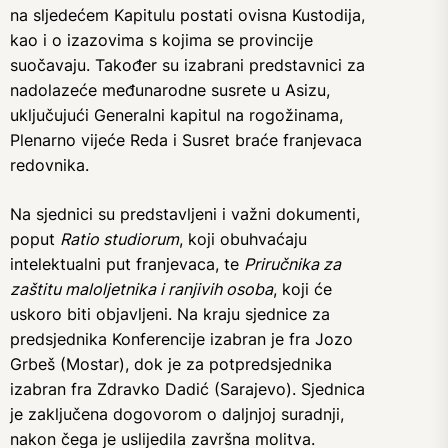
na sljedećem Kapitulu postati ovisna Kustodija,
kao i o izazovima s kojima se provincije
suočavaju. Također su izabrani predstavnici za
nadolazeće međunarodne susrete u Asizu,
uključujući Generalni kapitul na rogožinama,
Plenarno vijeće Reda i Susret braće franjevaca
redovnika.
Na sjednici su predstavljeni i važni dokumenti,
poput
Ratio studiorum
, koji obuhvaćaju
intelektualni put franjevaca, te
Priručnika za
zaštitu maloljetnika i ranjivih osoba
, koji će
uskoro biti objavljeni. Na kraju sjednice za
predsjednika Konferencije izabran je fra Jozo
Grbeš (Mostar), dok je za potpredsjednika
izabran fra Zdravko Dadić (Sarajevo). Sjednica
je zaključena dogovorom o daljnjoj suradnji,
nakon čega je uslijedila završna molitva.