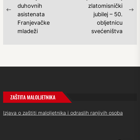
duhovnih
zlatomisnički
Previous
Ne
asistenata
jubilej – 50.
post:
po
Franjevačke
obljetnicu
mladeži
svećeništva
ZAŠTITA MALOLJETNIKA
Izjava o zaštiti maloljetnika i odraslih ranjivih osoba