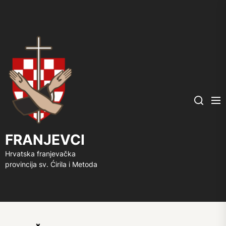
FRANJEVCI
Me
Search
FRANJEVCI
Hrvatska franjevačka
provincija sv. Ćirila i Metoda