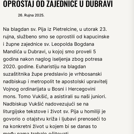
OPROŠTAJ OD ZAJEDNICE U DUBRAVI
26. Rujna 2025.
Na blagdan sv. Pija iz Pietrelcine, u utorak 23.
rujna, službeno smo se oprostili od kapucinske
i župne zajednice sv. Leopolda Bogdana
Mandića u Dubravi, u kojoj smo proveli 5
godina nakon naglog iseljenja zbog potresa
2020. godine. Euharistiju na blagdan
suzaštitnika župe predslavio je vrhbosanski
nadbiskup i metropolit te apostolski upravitelj
Vojnog ordinarijata u Bosni i Hercegovini
mons. Tomo Vukšić, a asistirali su naši juniori.
Nadbiskup Vukšić nadovezujući se na
liturgijske tekstove i život sv. Pija u homiliji je
govorio o otajstvu križa i ljubavi prenoseći to
na konkretni život u kojem bi se danas to
među nama trebalo očitovati.