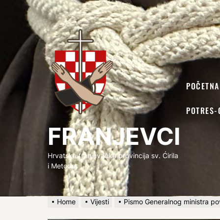
FRANJEVCI
POČETNA
POTRES-
FRANJEVCI
Hrvatska franjevačka provincija sv. Ćirila
i Metoda
Home
Vijesti
Pismo Generalnog ministra po