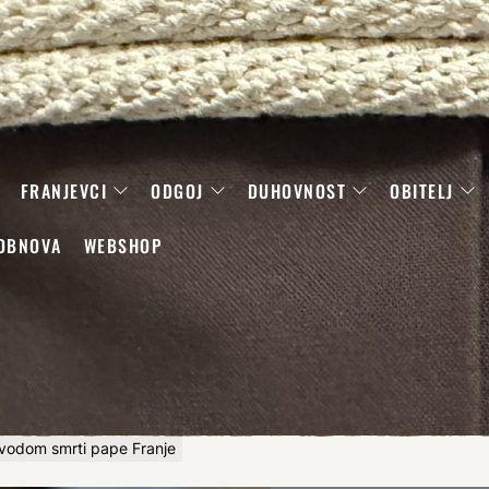
FRANJEVCI
ODGOJ
DUHOVNOST
OBITELJ
OBNOVA
WEBSHOP
vodom smrti pape Franje