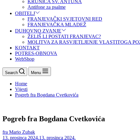
KRUNICA SV. ANTUNA
Antifone za psalme
OBITELJ
FRANJEVAČKI SVJETOVNI RED
FRANJEVAČKA MLADEŽ
DUHOVNO ZVANJE
ŽELIŠ LI POSTATI FRANJEVAC?
MOLITVA ZA RASVJETLJENJE VLASTITOGA PO
KONTAKT
POTRES-OBNOVA
WebShop
Search
Menu
Home
Vijesti
Pogreb fra Bogdana Cvetkovića
Pogreb fra Bogdana Cvetkovića
fra Mario Zubak
13. prosinca 2024.
13. prosinca 2024.