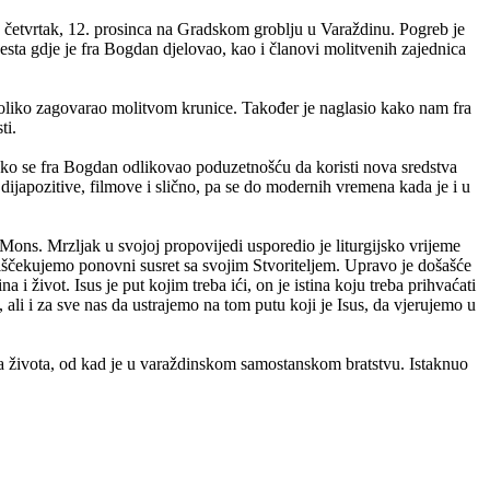
u četvrtak, 12. prosinca na Gradskom groblju u Varaždinu. Pogreb je
jesta gdje je fra Bogdan djelovao, kao i članovi molitvenih zajednica
toliko zagovarao molitvom krunice. Također je naglasio kako nam fra
ti.
kako se fra Bogdan odlikovao poduzetnošću da koristi nova sredstva
dijapozitive, filmove i slično, pa se do modernih vremena kada je i u
Mons. Mrzljak u svojoj propovijedi usporedio je liturgijsko vrijeme
 iščekujemo ponovni susret sa svojim Stvoriteljem. Upravo je došašće
 život. Isus je put kojim treba ići, on je istina koju treba prihvaćati
, ali i za sve nas da ustrajemo na tom putu koji je Isus, da vjerujemo u
a života, od kad je u varaždinskom samostanskom bratstvu. Istaknuo