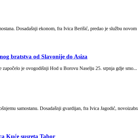
stana. Dosadašnji ekonom, fra Ivica Berišić, predao je službu novom 
og bratstva od Slavonije do Asiza
 započelo je ovogodišnji Hod u Borovu Naselju 25. srpnja gdje smo...
šnjemu samostanu. Dosadašnji gvardijan, fra Ivica Jagodić, novoizabrani
ica Kuće susreta Tabor