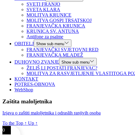
SVETI FRANJO
SVETA KLARA
MOLITVA KRUNICE
MOLITVA GOSPI TRSATSKOJ
FRANJEVAČKA KRUNICA
KRUNICA SV. ANTUNA
Antifone za psalme
OBITELJ
Show sub menu
FRANJEVAČKI SVJETOVNI RED
FRANJEVAČKA MLADEŽ
DUHOVNO ZVANJE
Show sub menu
ŽELIŠ LI POSTATI FRANJEVAC?
MOLITVA ZA RASVJETLJENJE VLASTITOGA PO
KONTAKT
POTRES-OBNOVA
WebShop
Zaštita maloljetnika
Izjava o zaštiti maloljetnika i odraslih ranjivih osoba
To the Top
↑
Up
↑
0