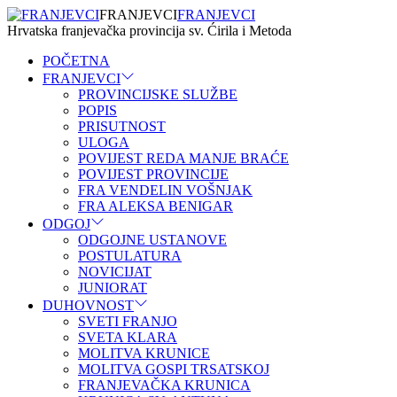
FRANJEVCI
FRANJEVCI
Hrvatska franjevačka provincija sv. Ćirila i Metoda
POČETNA
FRANJEVCI
PROVINCIJSKE SLUŽBE
POPIS
PRISUTNOST
ULOGA
POVIJEST REDA MANJE BRAĆE
POVIJEST PROVINCIJE
FRA VENDELIN VOŠNJAK
FRA ALEKSA BENIGAR
ODGOJ
ODGOJNE USTANOVE
POSTULATURA
NOVICIJAT
JUNIORAT
DUHOVNOST
SVETI FRANJO
SVETA KLARA
MOLITVA KRUNICE
MOLITVA GOSPI TRSATSKOJ
FRANJEVAČKA KRUNICA