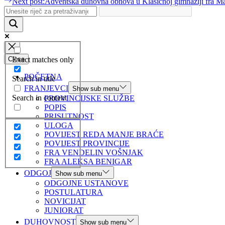
Next post:
Adventska duhovna obnova u Klasičnoj gimnaziji fra Ma
Exact matches only
Close
POČETNA
Search in title
FRANJEVCI
Show sub menu
Search in content
PROVINCIJSKE SLUŽBE
POPIS
PRISUTNOST
ULOGA
POVIJEST REDA MANJE BRAĆE
POVIJEST PROVINCIJE
FRA VENDELIN VOŠNJAK
FRA ALEKSA BENIGAR
ODGOJ
Show sub menu
ODGOJNE USTANOVE
POSTULATURA
NOVICIJAT
JUNIORAT
DUHOVNOST
Show sub menu