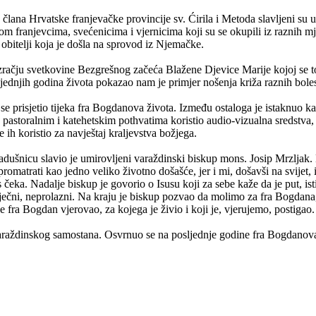
ana Hrvatske franjevačke provincije sv. Ćirila i Metoda slavljeni su 
ćom franjevcima, svećenicima i vjernicima koji su se okupili iz raznih m
 obitelji koja je došla na sprovod iz Njemačke.
 ozračju svetkovine Bezgrešnog začeća Blažene Djevice Marije kojoj se 
jednjih godina života pokazao nam je primjer nošenja križa raznih boles
se prisjetio tijeka fra Bogdanova života. Između ostaloga je istaknuo 
 pastoralnim i katehetskim pothvatima koristio audio-vizualna sredstva, 
e ih koristio za navještaj kraljevstva božjega.
adušnicu slavio je umirovljeni varaždinski biskup mons. Josip Mrzljak. 
matrati kao jedno veliko životno došašće, jer i mi, došavši na svijet,
. Nadalje biskup je govorio o Isusu koji za sebe kaže da je put, istina i
aj vječni, neprolazni. Na kraju je biskup pozvao da molimo za fra Bogdana
e fra Bogdan vjerovao, za kojega je živio i koji je, vjerujemo, postigao.
 varaždinskog samostana. Osvrnuo se na posljednje godine fra Bogdanov