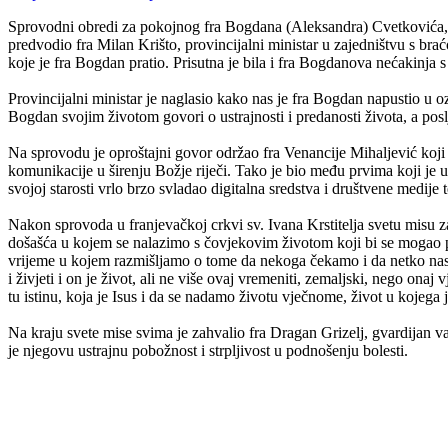
Sprovodni obredi za pokojnog fra Bogdana (Aleksandra) Cvetkovića, čl
predvodio fra Milan Krišto, provincijalni ministar u zajedništvu s bra
koje je fra Bogdan pratio. Prisutna je bila i fra Bogdanova nećakinja s
Provincijalni ministar je naglasio kako nas je fra Bogdan napustio u
Bogdan svojim životom govori o ustrajnosti i predanosti života, a posl
Na sprovodu je oproštajni govor održao fra Venancije Mihaljević koji 
komunikacije u širenju Božje riječi. Tako je bio među prvima koji je u
svojoj starosti vrlo brzo svladao digitalna sredstva i društvene medije t
Nakon sprovoda u franjevačkoj crkvi sv. Ivana Krstitelja svetu misu z
došašća u kojem se nalazimo s čovjekovim životom koji bi se mogao pro
vrijeme u kojem razmišljamo o tome da nekoga čekamo i da netko nas čeka
i živjeti i on je život, ali ne više ovaj vremeniti, zemaljski, nego on
tu istinu, koja je Isus i da se nadamo životu vječnome, život u kojega j
Na kraju svete mise svima je zahvalio fra Dragan Grizelj, gvardijan
je njegovu ustrajnu pobožnost i strpljivost u podnošenju bolesti.