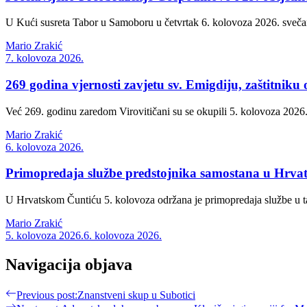
U Kući susreta Tabor u Samoboru u četvrtak 6. kolovoza 2026. svečan
Mario Zrakić
7. kolovoza 2026.
269 godina vjernosti zavjetu sv. Emigdiju, zaštitniku 
Već 269. godinu zaredom Virovitičani su se okupili 5. kolovoza 2026.
Mario Zrakić
6. kolovoza 2026.
Primopredaja službe predstojnika samostana u Hrva
U Hrvatskom Čuntiću 5. kolovoza održana je primopredaja službe u t
Mario Zrakić
5. kolovoza 2026.
6. kolovoza 2026.
Navigacija objava
Previous post:
Znanstveni skup u Subotici