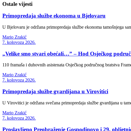
Ostale vijesti
Primopredaja službe ekonoma u Bjelovaru
U Bjelovaru je održana primopredaja službe ekonoma tamošnjega samo
Mario Zrakić
7. kolovoza 2026.
„Velike smo stvari obećali…” – Hod Osječkog područn
110 framaša i duhovnih asistenata Osječkog područnog bratstva Frame
Mario Zrakić
7. kolovoza 2026.
Primopredaja službe gvardijana u Virovitici
U Virovitici je održana svečana primopredaja službe gvardijana u tamo
Mario Zrakić
7. kolovoza 2026.
Proslavljeno Preobraženje Gospodinovo i 29. obljetn