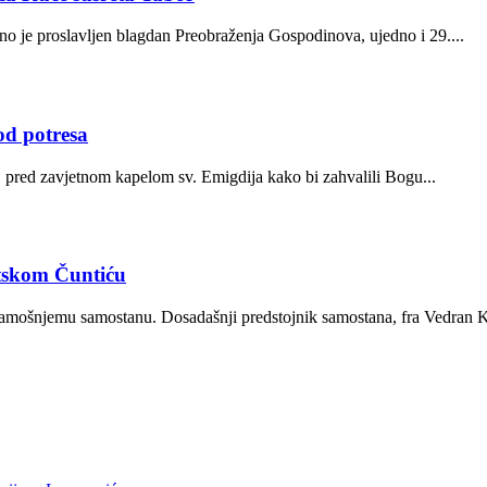
o je proslavljen blagdan Preobraženja Gospodinova, ujedno i 29....
od potresa
 pred zavjetnom kapelom sv. Emigdija kako bi zahvalili Bogu...
tskom Čuntiću
amošnjemu samostanu. Dosadašnji predstojnik samostana, fra Vedran Ko