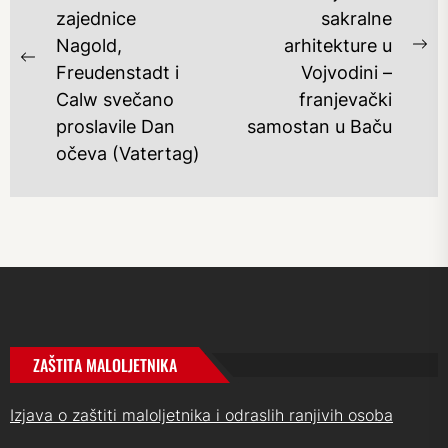
zajednice
sakralne
Nagold,
arhitekture u
Ne
Previous
Freudenstadt i
Vojvodini –
po
post:
Calw svečano
franjevački
proslavile Dan
samostan u Baču
očeva (Vatertag)
ZAŠTITA MALOLJETNIKA
Izjava o zaštiti maloljetnika i odraslih ranjivih osoba