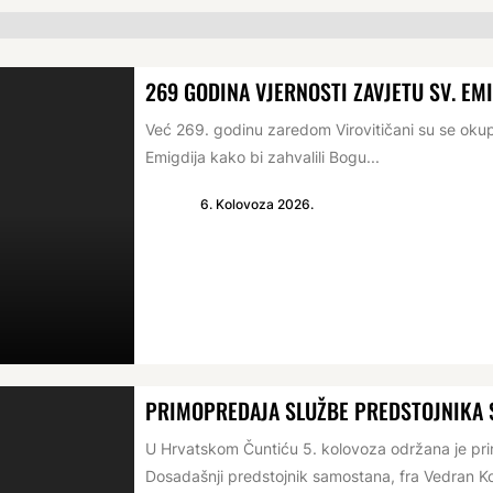
269 GODINA VJERNOSTI ZAVJETU SV. EM
Već 269. godinu zaredom Virovitičani su se oku
Emigdija kako bi zahvalili Bogu...
6. Kolovoza 2026.
PRIMOPREDAJA SLUŽBE PREDSTOJNIKA
U Hrvatskom Čuntiću 5. kolovoza održana je p
Dosadašnji predstojnik samostana, fra Vedran Ko