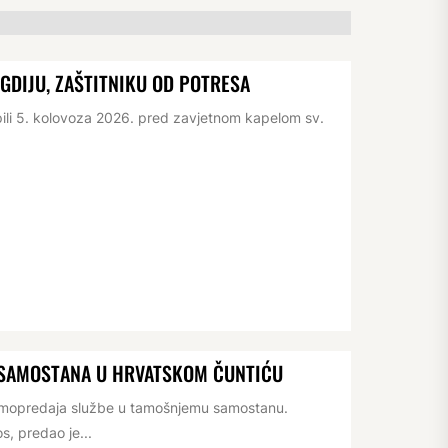
IGDIJU, ZAŠTITNIKU OD POTRESA
pili 5. kolovoza 2026. pred zavjetnom kapelom sv.
 SAMOSTANA U HRVATSKOM ČUNTIĆU
rimopredaja službe u tamošnjemu samostanu.
s, predao je...