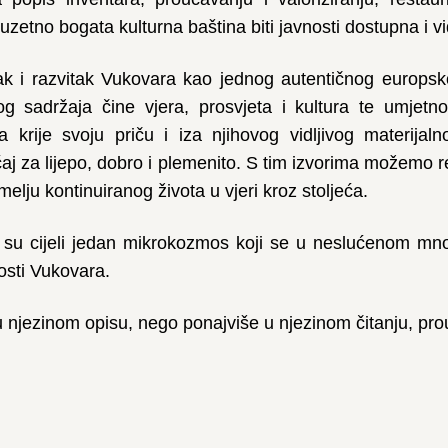
tno bogata kulturna baština biti javnosti dostupna i vid
k i razvitak Vukovara kao jednog autentičnog europs
g sadržaja čine vjera, prosvjeta i kultura te umjetnos
krije svoju priču i iza njihovog vidljivog materijaln
ećaj za lijepo, dobro i plemenito. S tim izvorima možemo 
emelju kontinuiranog života u vjeri kroz stoljeća.
e su cijeli jedan mikrokozmos koji se u neslućenom mnoš
osti Vukovara.
 njezinom opisu, nego ponajviše u njezinom čitanju, prou