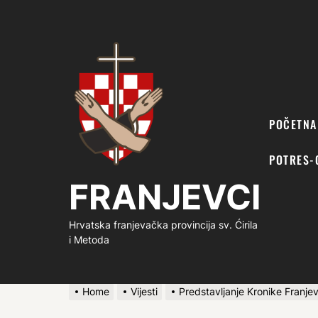
FRANJEVCI
POČETNA
POTRES-
FRANJEVCI
Hrvatska franjevačka provincija sv. Ćirila
i Metoda
Home
Vijesti
Predstavljanje Kronike Franje