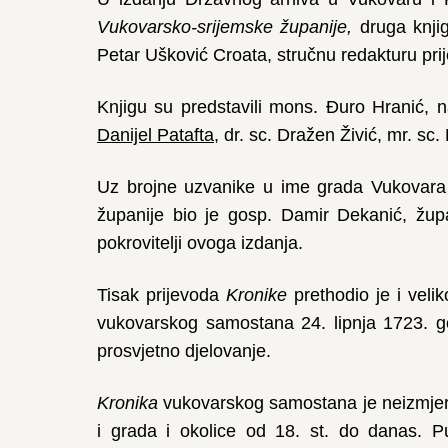
Vukovarsko-srijemske županije,
druga knj
Petar Ušković Croata, stručnu redakturu pri
Knjigu su predstavili mons. Đuro Hranić, n
Danijel Patafta
, dr. sc. Dražen Živić, mr. sc.
Uz brojne uzvanike u ime grada Vukovara 
županije bio je gosp. Damir Dekanić, župan
pokrovitelji ovoga izdanja.
Tisak prijevoda
Kronike
prethodio je i veli
vukovarskog samostana 24. lipnja 1723. g
prosvjetno djelovanje.
Kronika
vukovarskog samostana je neizmjerno
i grada i okolice od 18. st. do danas. Pu