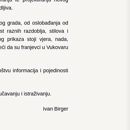
ljiva.
kog grada, od oslobađanja od
t raznih razdoblja, stilova i
og prikaza stoji vjera, nada,
reći da su franjevci u Vukovaru
tvu informacija i pojedinosti
čavanju i istraživanju.
Ivan Birger