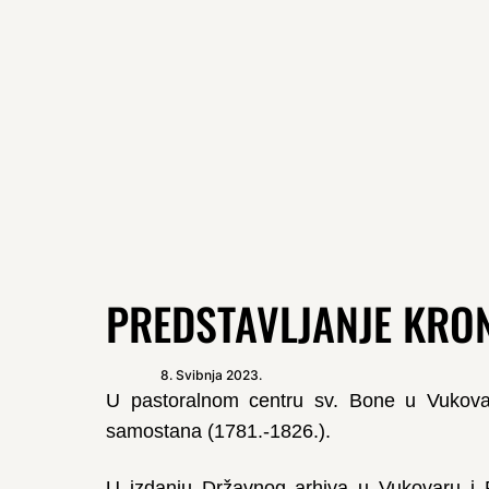
PREDSTAVLJANJE KRON
8. Svibnja 2023.
U pastoralnom centru sv. Bone u Vukovar
samostana (1781.-1826.).
U izdanju Državnog arhiva u Vukovaru i 