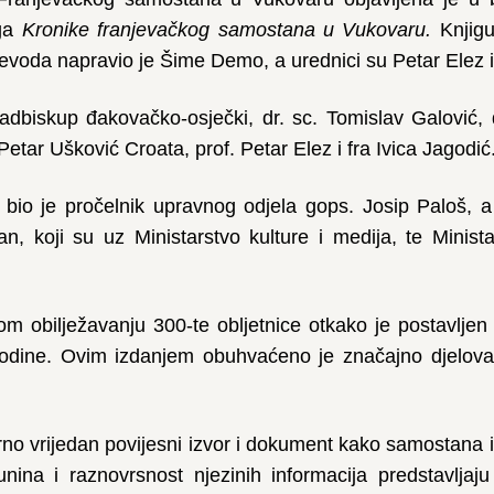
iga
Kronike franjevačkog samostana u Vukovaru.
Knjigu
jevoda napravio je Šime Demo, a urednici su Petar Elez 
adbiskup đakovačko-osječki, dr. sc. Tomislav Galović, 
 Petar Ušković Croata, prof. Petar Elez i fra Ivica Jagodić
bio je pročelnik upravnog odjela gops. Josip Paloš, 
, koji su uz Ministarstvo kulture i medija, te Minist
kom obilježavanju 300-te obljetnice otkako je postavlje
odine. Ovim izdanjem obuhvaćeno je značajno djelovan
 vrijedan povijesni izvor i dokument kako samostana i ž
nina i raznovrsnost njezinih informacija predstavlja