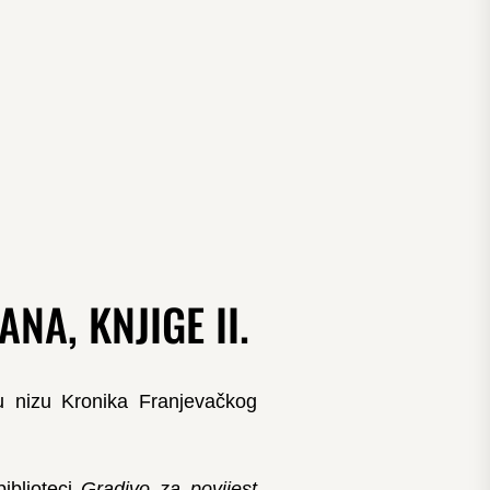
A, KNJIGE II.
u nizu Kronika Franjevačkog
iblioteci
Gradivo za povijest