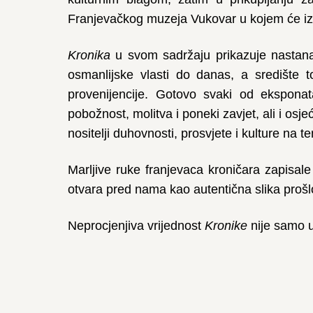
Franjevačkog muzeja Vukovar u kojem će izuze
Kronika
u svom sadržaju prikazuje nastana
osmanlijske vlasti do danas, a središte to
provenijencije. Gotovo svaki od eksponata 
pobožnost, molitva i poneki zavjet, ali i osj
nositelji duhovnosti, prosvjete i kulture na t
Marljive ruke franjevaca kroničara zapisal
otvara pred nama kao autentična slika prošl
Neprocjenjiva vrijednost
Kronike
nije samo u