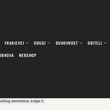
FRANJEVCI
ODGOJ
DUHOVNOST
OBITELJ
OBNOVA
WEBSHOP
vačkog samostana, knjige II.