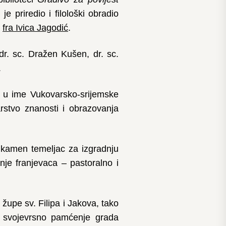
 je priredio i filološki obradio
i
fra Ivica Jagodić
.
dr. sc. Dražen Kušen, dr. sc.
.
a u ime Vukovarsko-srijemske
arstvo znanosti i obrazovanja
n kamen temeljac za izgradnju
je franjevaca – pastoralno i
upe sv. Filipa i Jakova, tako
ju svojevrsno pamćenje grada