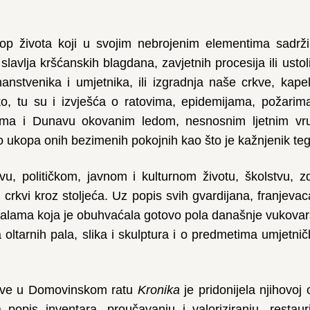
skop života koji u svojim nebrojenim elementima sadrž
avlja kršćanskih blagdana, zavjetnih procesija ili ustol
nstvenika i umjetnika, ili izgradnja naše crkve, kapel
, tu su i izvješća o ratovima, epidemijama, požarim
imama i Dunavu okovanim ledom, nesnosnim ljetnim vr
do ukopa onih bezimenih pokojnih kao što je kažnjenik te
u, političkom, javnom i kulturnom životu, školstvu, 
rkvi kroz stoljeća. Uz popis svih gvardijana, franjevaca
ilijalama koja je obuhvaćala gotovo pola današnje vukova
 oltarnih pala, slika i skulptura i o predmetima umjetnič
rkve u Domovinskom ratu
Kronika
je pridonijela njihovoj 
popis inventara, proučavanju i valoriziranju, restaur