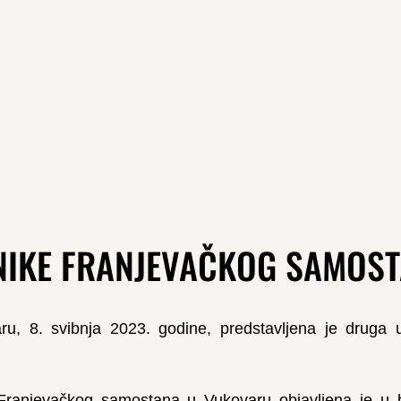
IKE FRANJEVAČKOG SAMOSTAN
u, 8. svibnja 2023. godine, predstavljena je druga 
Franjevačkog samostana u Vukovaru objavljena je u b