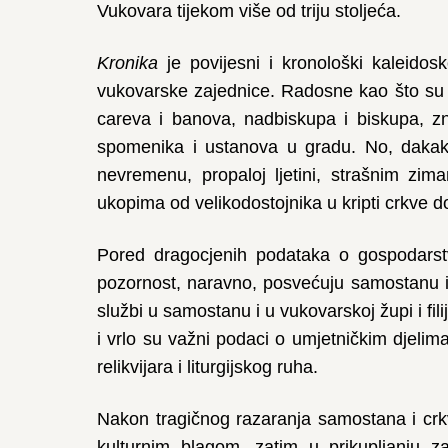
Vukovara tijekom više od triju stoljeća.
Kronika
je povijesni i kronološki kaleido
vukovarske zajednice. Radosne kao što su sl
careva i banova, nadbiskupa i biskupa, zna
spomenika i ustanova u gradu. No, dakako
nevremenu, propaloj ljetini, strašnim z
ukopima od velikodostojnika u kripti crkve 
Pored dragocjenih podataka o gospodarstv
pozornost, naravno, posvećuju samostanu i c
službi u samostanu i u vukovarskoj župi i f
i vrlo su važni podaci o umjetničkim djelima
relikvijara i liturgijskog ruha.
Nakon tragičnog razaranja samostana i c
kulturnim blagom, zatim u prikupljanju za 