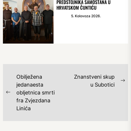
PREDSTOJNIKA SAMOSTANA U
HRVATSKOM ČUNTIĆU
5. Kolovoza 2026.
NAVIGACIJA
Obilježena
Znanstveni skup
OBJAVA
Ne
jedanaesta
u Subotici
po
obljetnica smrti
Previous
fra Zvjezdana
post:
Linića