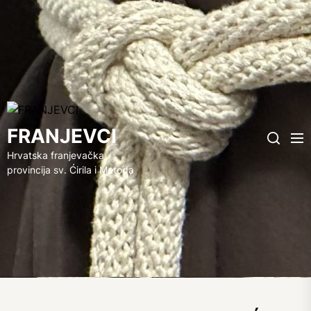
FRANJEVCI
FRANJEVCI
Me
Search
Hrvatska franjevačka
provincija sv. Ćirila i Metoda