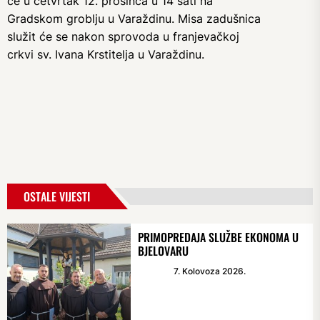
će u četvrtak 12. prosinca u 14 sati na
Gradskom groblju u Varaždinu. Misa zadušnica
služit će se nakon sprovoda u franjevačkoj
crkvi sv. Ivana Krstitelja u Varaždinu.
OSTALE VIJESTI
PRIMOPREDAJA SLUŽBE EKONOMA U
BJELOVARU
7. Kolovoza 2026.