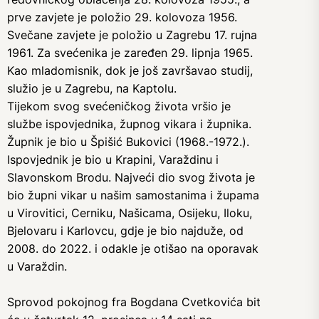
prve zavjete je položio 29. kolovoza 1956.
Svečane zavjete je položio u Zagrebu 17. rujna
1961. Za svećenika je zaređen 29. lipnja 1965.
Kao mladomisnik, dok je još završavao studij,
služio je u Zagrebu, na Kaptolu.
Tijekom svog svećeničkog života vršio je
službe ispovjednika, župnog vikara i župnika.
Župnik je bio u Špišić Bukovici (1968.-1972.).
Ispovjednik je bio u Krapini, Varaždinu i
Slavonskom Brodu. Najveći dio svog života je
bio župni vikar u našim samostanima i župama
u Virovitici, Cerniku, Našicama, Osijeku, Iloku,
Bjelovaru i Karlovcu, gdje je bio najduže, od
2008. do 2022. i odakle je otišao na oporavak
u Varaždin.
Sprovod pokojnog fra Bogdana Cvetkovića bit