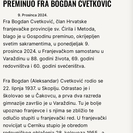
PREMINUO FRA BOGDAN CVETKOVIĆ
9. Prosinca 2024.
Fra Bogdan Cvetković, član Hrvatske
franjevačke provincije sv. Ćirila i Metoda,
blago je u Gospodinu preminuo, okrijepljen
svetim sakramentima, u ponedjeljak 9.
prosinca 2024. u Franjevačkom samostanu u
Varaždinu u 88. godini života, 69. godini
redovništva i 60. godini svećeništva.
Fra Bogdan (Aleksandar) Cvetković rodio se
22. lipnja 1937. u Skoplju. Odrastao je i
školovao se u Čakovcu, a prva dva razreda
gimnazije završio je u Varaždinu. Tu je bolje
upoznao franjevce i s njima se zbližio te
odlučio stupiti u franjevački red. U franjevački
novicijat u Cerniku stupio je obredom
redovničkog oblačenja 28. kolovoza 1955., a