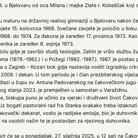
. u Bjelovaru od oca Milana i majke Zlate r. Kobeščak koji s
ku maturu na državnoj realnoj gimnaziji u Bjelovaru nakon č
vjete 15. kolovoza 1968. Svečane zavjete je položio u Iloku 5
d 1968. do 1974. Za đakona je zaređen 17. prosinca 1972. Ka
enika je zaređen 8. srpnja 1973.
lu gdje je završio studij teologije. Zatim je vršio službu
ama (1979.-1982.) i u Požegi (1982.-1987.). 1987. je postao 
a u Zagreb – Kozari bok gdje nastavlja voditi izgradnju crk
2009. i dekan. U tom periodu je i član prezbiterskog vijeća
odlazi u župu sv. Antuna Padovanskog na čakovečkom jugu 
nog stanja 2023. je premješten u samostan u Varaždinu.
, biskupa puno je učinio za vjerski i društveni život Čak
 Uz bogati pastoralni rad fra Stanka svakako treba istaknut
akovečki dekanat, vodio je radijske emisije, bio je duhovnik
 na osobiti način te je postavljen za njezinog duhovnika.
it će se u ponedjeljak, 27. siječnja 2025. u 12 sati na Č