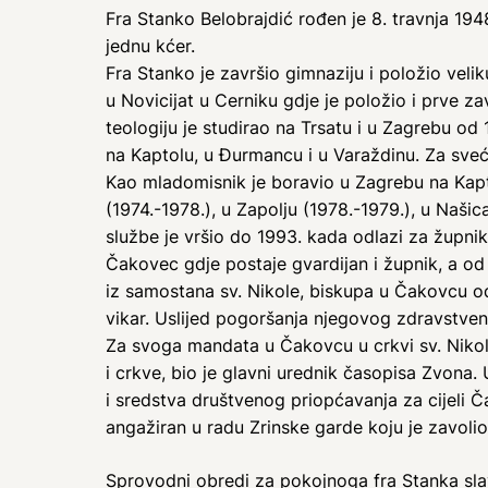
Fra Stanko Belobrajdić rođen je 8. travnja 1948
jednu kćer.
Fra Stanko je završio gimnaziju i položio veli
u Novicijat u Cerniku gdje je položio i prve za
teologiju je studirao na Trsatu i u Zagrebu o
na Kaptolu, u Đurmancu i u Varaždinu. Za sveć
Kao mladomisnik je boravio u Zagrebu na Kapto
(1974.-1978.), u Zapolju (1978.-1979.), u Našic
službe je vršio do 1993. kada odlazi za župnik
Čakovec gdje postaje gvardijan i župnik, a od 
iz samostana sv. Nikole, biskupa u Čakovcu 
vikar. Uslijed pogoršanja njegovog zdravstve
Za svoga mandata u Čakovcu u crkvi sv. Nikole
i crkve, bio je glavni urednik časopisa Zvona.
i sredstva društvenog priopćavanja za cijeli Č
angažiran u radu Zrinske garde koju je zavolio
Sprovodni obredi za pokojnoga fra Stanka slav