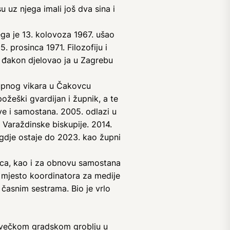
u uz njega imali još dva sina i
ega je 13. kolovoza 1967. ušao
. prosinca 1971. Filozofiju i
o đakon djelovao ja u Zagrebu
 župnog vikara u Čakovcu
požeški gvardijan i župnik, a te
ve i samostana. 2005. odlazi u
 Varaždinske biskupije. 2014.
gdje ostaje do 2023. kao župni
ovca, kao i za obnovu samostana
i mjesto koordinatora za medije
 časnim sestrama. Bio je vrlo
akovečkom gradskom groblju u