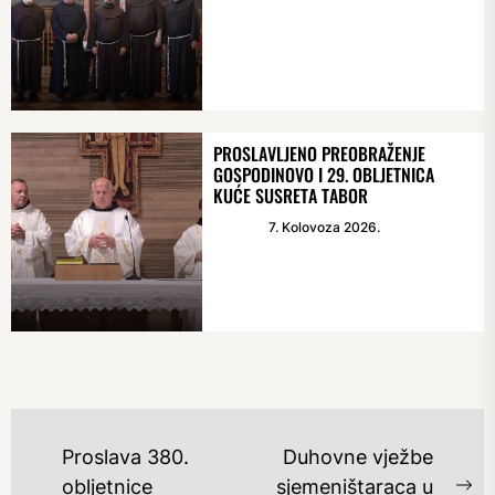
PROSLAVLJENO PREOBRAŽENJE
GOSPODINOVO I 29. OBLJETNICA
KUĆE SUSRETA TABOR
7. Kolovoza 2026.
NAVIGACIJA
Proslava 380.
Duhovne vježbe
OBJAVA
obljetnice
sjemeništaraca u