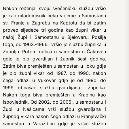
Nakon ređenja, svoju svećeničku službu vršio
je kao mladomisnik neko vrijeme u Samostanu
sv. Franje u Zagrebu na Kaptolu da bi zatim
proveo sljedeće tri godine kao župni vikar u
našoj Župi i Samostanu u Bjelovaru. Poslije
toga, od 1963.-1966., vršio je službu župnika u
Zapolju. Potom odlazi u samostan u Čakovcu
gdje je bio gvardijan i župnik šest godina.
Zatim biva premješten u samostan u Iloku gdje
je bio župni vikar od 1987. do 1990. nakon
čega odlazi u Vukovar gdje je od 1990. do
1999. obnašao službu gvardijana i župnika.
Nakon toga biva premješten u Krapinu kao
ispovjednik. Od 2002. do 2005., u samostanu i
Župi u Našicama vrši službu gvardijana i
župnog vikara nakon čega odlazi u Franjevački
samostan u Varaždinu gdje je vršio službu