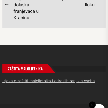
Ne
dolaska
Iloku
Previous
po
franjevaca u
post:
Krapinu
ZAŠTITA MALOLJETNIKA
Izjava o zaštiti maloljetnika i odraslih ranjivih osoba
0