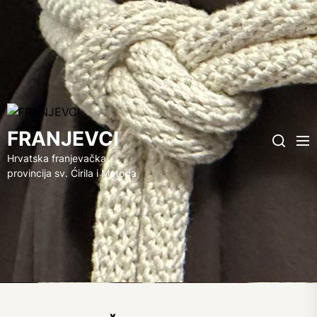
FRANJEVCI
FRANJEVCI
Me
Search
Hrvatska franjevačka
provincija sv. Ćirila i Metoda