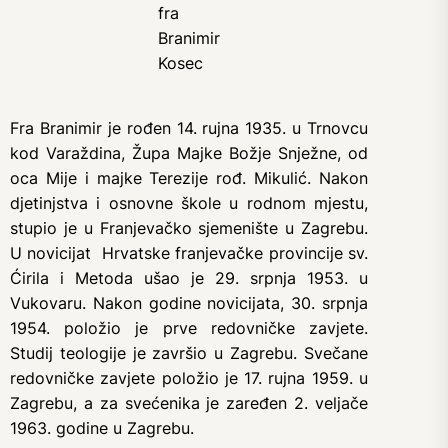
fra
Branimir
Kosec
Fra Branimir je rođen 14. rujna 1935. u Trnovcu
kod Varaždina, Župa Majke Božje Snježne, od
oca Mije i majke Terezije rođ. Mikulić. Nakon
djetinjstva i osnovne škole u rodnom mjestu,
stupio je u Franjevačko sjemenište u Zagrebu.
U novicijat Hrvatske franjevačke provincije sv.
Ćirila i Metoda ušao je 29. srpnja 1953. u
Vukovaru. Nakon godine novicijata, 30. srpnja
1954. položio je prve redovničke zavjete.
Studij teologije je završio u Zagrebu. Svečane
redovničke zavjete položio je 17. rujna 1959. u
Zagrebu, a za svećenika je zaređen 2. veljače
1963. godine u Zagrebu.