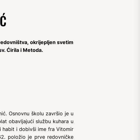
IĆ
edovništva, okrijepljen svetim
. Ćirila i Metoda.
nić. Osnovnu školu završio je u
lat obavljajući službu kuhara u
habit i dobivši ime fra Vitomir
62. položio je prve redovničke