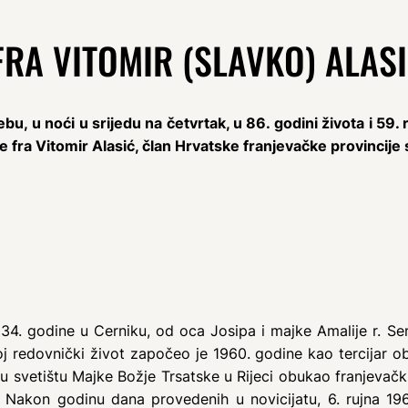
RA VITOMIR (SLAVKO) ALAS
 u noći u srijedu na četvrtak, u 86. godini života i 59. r
ra Vitomir Alasić, član Hrvatske franjevačke provincije sv
1934. godine u Cerniku, od oca Josipa i majke Amalije r. Se
oj redovnički život započeo je 1960. godine kao tercijar ob
 svetištu Majke Božje Trsatske u Rijeci obukao franjevački 
. Nakon godinu dana provedenih u novicijatu, 6. rujna 19