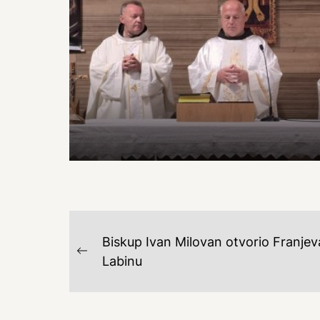
NAVIGACIJA
Biskup Ivan Milovan otvorio Franjev
OBJAVA
Previous
Labinu
post: