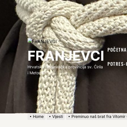
FRANJEVCI
POČETNA
FRANJEVCI
POTRES-
Hrvatska franjevačka provincija sv. Ćirila
i Metoda
Home
Vijesti
Preminuo naš brat fra Vitomir 