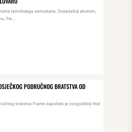
ELOVARU
konoma tamošnjega samostana. Dosadašnji ekonom,
, fra...
D OSJEČKOG PODRUČNOG BRATSTVA OD
dručnog bratstva Frame započelo je ovogodišnji Hod