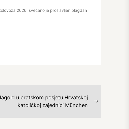
kolovoza 2026. svečano je proslavljen blagdan
 Nagold u bratskom posjetu Hrvatskoj
Next
katoličkoj zajednici München
post: