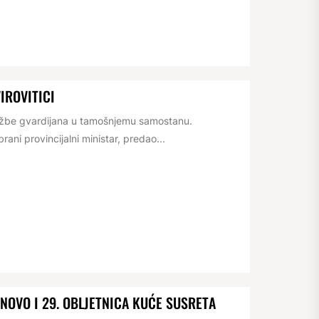
IROVITICI
lužbe gvardijana u tamošnjemu samostanu.
ani provincijalni ministar, predao...
OVO I 29. OBLJETNICA KUĆE SUSRETA