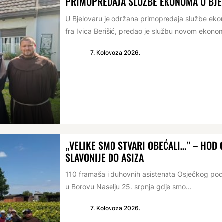
PRIMOPREDAJA SLUŽBE EKONOMA U BJ
U Bjelovaru je održana primopredaja službe e
fra Ivica Berišić, predao je službu novom ekonomu
7. Kolovoza 2026.
„VELIKE SMO STVARI OBEĆALI…” – HO
SLAVONIJE DO ASIZA
110 framaša i duhovnih asistenata Osječkog po
u Borovu Naselju 25. srpnja gdje smo...
7. Kolovoza 2026.