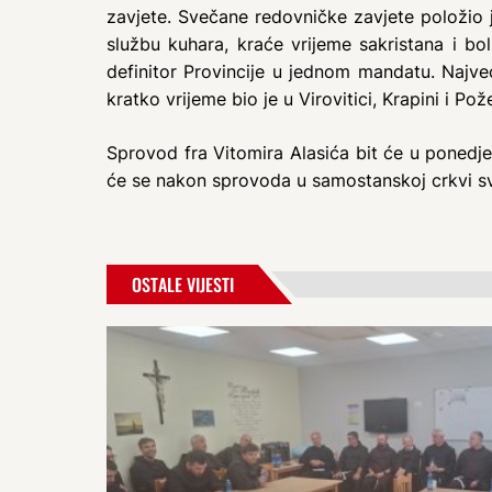
zavjete. Svečane redovničke zavjete položio j
službu kuhara, kraće vrijeme sakristana i bo
definitor Provincije u jednom mandatu. Najv
kratko vrijeme bio je u Virovitici, Krapini i Pož
Sprovod fra Vitomira Alasića bit će u ponedje
će se nakon sprovoda u samostanskoj crkvi sv
OSTALE VIJESTI