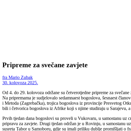
Pripreme za svečane zavjete
fra Mario Zubak
30. kolovoza 2025.
Od 4. do 29. kolovoza održane su četverotjedne pripreme za svečane za
Na pripremama je sudjelovalo sedamnaest bogoslova, šesnaest članova
i Metoda (Zagrebačka), trojica bogoslova iz provincije Presvetog Otk
bili i četvorica bogoslova iz Afrike koji s njime studiraju u Sarajevu
Prvih tjedan dana bogoslovi su proveli u Vukovaru, u samostanu uz cr
pripravu za zavjete. Drugi tjedan održan je u Rovinju, u samostanu uz 
susreta Tabor u Samoboru, gdje su imali priliku dublje promišljati o f