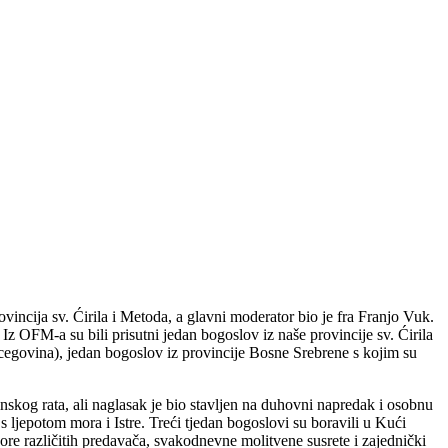
incija sv. Ćirila i Metoda, a glavni moderator bio je fra Franjo Vuk.
OFM-a su bili prisutni jedan bogoslov iz naše provincije sv. Ćirila
cegovina), jedan bogoslov iz provincije Bosne Srebrene s kojim su
skog rata, ali naglasak je bio stavljen na duhovni napredak i osobnu
s ljepotom mora i Istre. Treći tjedan bogoslovi su boravili u Kući
vore različitih predavača, svakodnevne molitvene susrete i zajednički