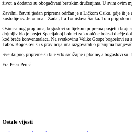
život, a dodatno su obogaćivani bratskim druženjima. U svim ovim mjes
Završni, četvrti tjedan priprema održan je u Ličkom Osiku, gdje ih 
kustodije sv. Jeronima – Zadar, fra Tomislava Šanka. Tom prigodom ih
Osim samog programa, bogoslovi su tijekom priprema posjetili brojna m
dojmljiv bio je posjet Specijalnoj bolnici za kronične bolesti dječje d
kod braće konventualaca. Na svetkovinu Velike Gospe bogoslovi su sudj
Tabor. Bogoslovi su s provincijalima razgovarali o pitanjima franjevačk
Sveukupno, pripreme su bile vrlo sadržajne i plodne, a bogoslovi su 
Fra Petar Penić
Ostale vijesti