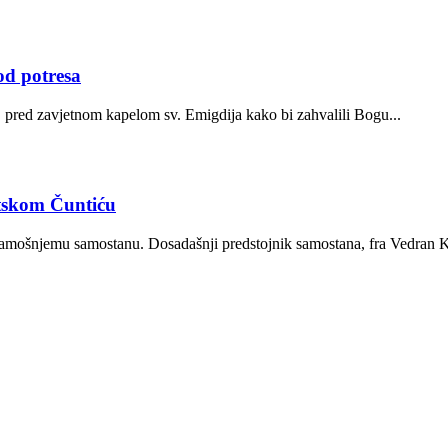
od potresa
 pred zavjetnom kapelom sv. Emigdija kako bi zahvalili Bogu...
tskom Čuntiću
amošnjemu samostanu. Dosadašnji predstojnik samostana, fra Vedran Ko