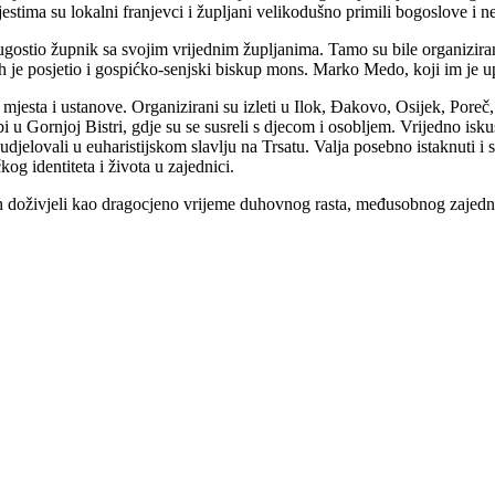
tima su lokalni franjevci i župljani velikodušno primili bogoslove i n
je ugostio župnik sa svojim vrijednim župljanima. Tamo su bile organi
 je posjetio i gospićko-senjski biskup mons. Marko Medo, koji im je upu
jesta i ustanove. Organizirani su izleti u Ilok, Đakovo, Osijek, Poreč
obi u Gornjoj Bistri, gdje su se susreli s djecom i osobljem. Vrijedno i
elovali u euharistijskom slavlju na Trsatu. Valja posebno istaknuti i s
og identiteta i života u zajednici.
ih doživjeli kao dragocjeno vrijeme duhovnog rasta, međusobnog zajedn