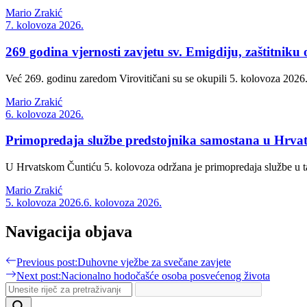
Mario Zrakić
7. kolovoza 2026.
269 godina vjernosti zavjetu sv. Emigdiju, zaštitniku 
Već 269. godinu zaredom Virovitičani su se okupili 5. kolovoza 2026.
Mario Zrakić
6. kolovoza 2026.
Primopredaja službe predstojnika samostana u Hrva
U Hrvatskom Čuntiću 5. kolovoza održana je primopredaja službe u t
Mario Zrakić
5. kolovoza 2026.
6. kolovoza 2026.
Navigacija objava
Previous post:
Duhovne vježbe za svečane zavjete
Next post:
Nacionalno hodočašće osoba posvećenog života