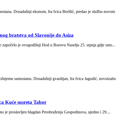
stana. Dosadašnji ekonom, fra Ivica Berišić, predao je službu novom 
og bratstva od Slavonije do Asiza
 započelo je ovogodišnji Hod u Borovu Naselju 25. srpnja gdje smo...
šnjemu samostanu. Dosadašnji gvardijan, fra Ivica Jagodić, novoizabrani
ica Kuće susreta Tabor
o je proslavljen blagdan Preobraženja Gospodinova, ujedno i 29....