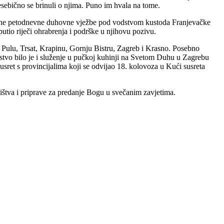
esebično se brinuli o njima. Puno im hvala na tome.
zirane petodnevne duhovne vježbe pod vodstvom kustoda Franjevačke
tio riječi ohrabrenja i podrške u njihovu pozivu.
, Pulu, Trsat, Krapinu, Gornju Bistru, Zagreb i Krasno. Posebno
skustvo bilo je i služenje u pučkoj kuhinji na Svetom Duhu u Zagrebu
usret s provincijalima koji se odvijao 18. kolovoza u Kući susreta
ištva i priprave za predanje Bogu u svečanim zavjetima.