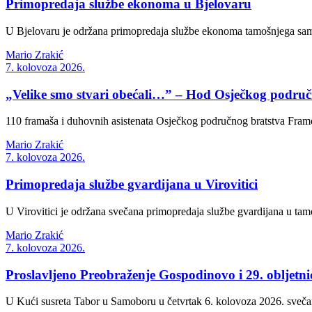
Primopredaja službe ekonoma u Bjelovaru
U Bjelovaru je održana primopredaja službe ekonoma tamošnjega samo
Mario Zrakić
7. kolovoza 2026.
„Velike smo stvari obećali…” – Hod Osječkog područn
110 framaša i duhovnih asistenata Osječkog područnog bratstva Frame
Mario Zrakić
7. kolovoza 2026.
Primopredaja službe gvardijana u Virovitici
U Virovitici je održana svečana primopredaja službe gvardijana u tamo
Mario Zrakić
7. kolovoza 2026.
Proslavljeno Preobraženje Gospodinovo i 29. obljetn
U Kući susreta Tabor u Samoboru u četvrtak 6. kolovoza 2026. svečan