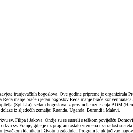
vjete franjevačkih bogoslova. Ove godine pripreme je organizirala Prov
 Reda manje braće i jedan bogoslov Reda manje braće konventualaca. Iz 
upitelja (Splitska), sedam bogoslova iz provincije uznesenja BDM (Her
, a dolaze iz sljedećih zemalja: Ruanda, Uganda, Burundi i Malavi.
kvu sv. Filipa i Jakova. Ondje su se susreli s teškom poviješću Domovin
crkvu sv. Franje, gdje je uz program ostalo vremena i za radost susreta 
ranjevačkom identitetu i životu u zajednici. Program je uključivao nago