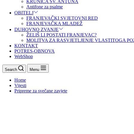
KRUNICA SV. ANTUNA
Antifone za psalme
OBITELJ
FRANJEVAČKI SVJETOVNI RED
FRANJEVAČKA MLADEŽ
DUHOVNO ZVANJE
ŽELIŠ LI POSTATI FRANJEVAC?
MOLITVA ZA RASVJETLJENJE VLASTITOGA PO
KONTAKT
POTRES-OBNOVA
WebShop
Search
Menu
Home
Vijesti
Pripreme za svečane zavjete