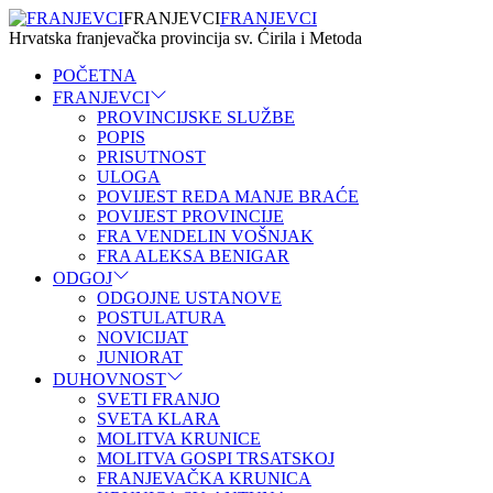
FRANJEVCI
FRANJEVCI
Hrvatska franjevačka provincija sv. Ćirila i Metoda
POČETNA
FRANJEVCI
PROVINCIJSKE SLUŽBE
POPIS
PRISUTNOST
ULOGA
POVIJEST REDA MANJE BRAĆE
POVIJEST PROVINCIJE
FRA VENDELIN VOŠNJAK
FRA ALEKSA BENIGAR
ODGOJ
ODGOJNE USTANOVE
POSTULATURA
NOVICIJAT
JUNIORAT
DUHOVNOST
SVETI FRANJO
SVETA KLARA
MOLITVA KRUNICE
MOLITVA GOSPI TRSATSKOJ
FRANJEVAČKA KRUNICA