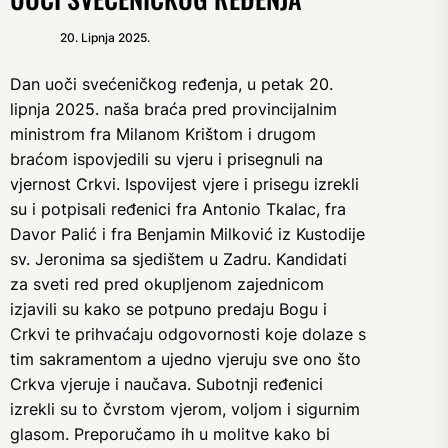
20. Lipnja 2025.
Dan uoči svećeničkog ređenja, u petak 20.
lipnja 2025. naša braća pred provincijalnim
ministrom fra Milanom Krištom i drugom
braćom ispovjedili su vjeru i prisegnuli na
vjernost Crkvi. Ispovijest vjere i prisegu izrekli
su i potpisali ređenici fra Antonio Tkalac, fra
Davor Palić i fra Benjamin Milković iz Kustodije
sv. Jeronima sa sjedištem u Zadru. Kandidati
za sveti red pred okupljenom zajednicom
izjavili su kako se potpuno predaju Bogu i
Crkvi te prihvaćaju odgovornosti koje dolaze s
tim sakramentom a ujedno vjeruju sve ono što
Crkva vjeruje i naučava. Subotnji ređenici
izrekli su to čvrstom vjerom, voljom i sigurnim
glasom. Preporučamo ih u molitve kako bi