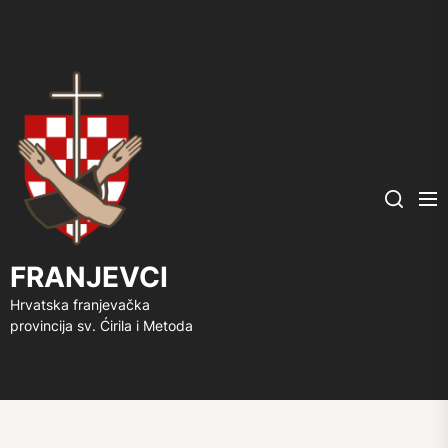
FRANJEVCI
Me
Search
FRANJEVCI
Hrvatska franjevačka
provincija sv. Ćirila i Metoda