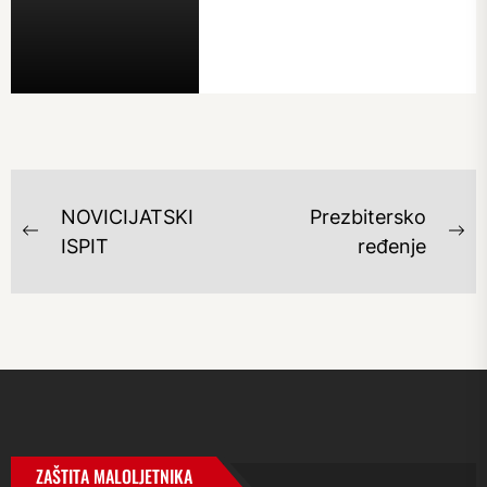
NAVIGACIJA
NOVICIJATSKI
Prezbitersko
OBJAVA
Previous
Ne
ISPIT
ređenje
post:
po
ZAŠTITA MALOLJETNIKA