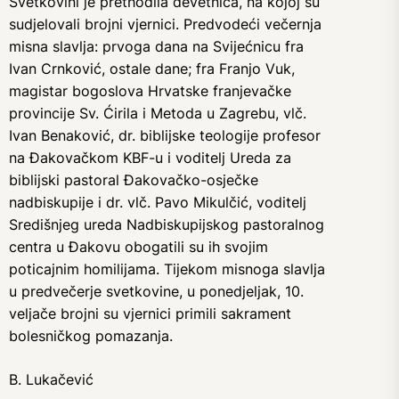
Svetkovini je prethodila devetnica, na kojoj su
sudjelovali brojni vjernici. Predvodeći večernja
misna slavlja: prvoga dana na Svijećnicu fra
Ivan Crnković, ostale dane; fra Franjo Vuk,
magistar bogoslova Hrvatske franjevačke
provincije Sv. Ćirila i Metoda u Zagrebu, vlč.
Ivan Benaković, dr. biblijske teologije profesor
na Đakovačkom KBF-u i voditelj Ureda za
biblijski pastoral Đakovačko-osječke
nadbiskupije i dr. vlč. Pavo Mikulčić, voditelj
Središnjeg ureda Nadbiskupijskog pastoralnog
centra u Đakovu obogatili su ih svojim
poticajnim homilijama. Tijekom misnoga slavlja
u predvečerje svetkovine, u ponedjeljak, 10.
veljače brojni su vjernici primili sakrament
bolesničkog pomazanja.
B. Lukačević