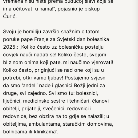
vremena nisu ništa prema budućoj slavi koja se
ima očitovati u nama!“, pojasnio je biskup
Ćurić.
Svoju je homiliju završio snažnim citatom
poruke pape Franje za Svjetski dan bolesnika
2025.: „Koliko često uz bolesničku postelju
čovjek nauči nadati se! Koliko često, svojom
blizinom onima koji pate, mi naučimo vjerovati!
Koliko često, priginjući se nad one koji su u
potrebi, otkrivamo ljubav! Postajemo svjesni
da smo ‘anđeli’ nade i glasnici Božji jedni za
druge, svi zajedno. Svi smo tu: bolesnici,
liječnici, medicinske sestre i tehničari, članovi
obitelji, prijatelji, svećenici, redovnici i
redovnice, bez obzira na to gdje se nalazili; u
obiteljima, ambulantama, staračkim domovima,
bolnicama ili klinikama“.