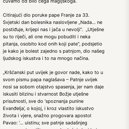
čuvamo od bilo čega magijskoga.
Citirajući dio poruke pape Franje za 33.
Svjetski dan bolesnika naslovljene „Nada… ne
postiđuje, krijepi nas i jača u nevolji“. „Utješne
su to riječi, ali one mogu pobuditi i neka
pitanja, osobito kod onih koji pate“, podsjetio
je kako je bolest zajedno s patnjom, dio našeg
ljudskog iskustva i to na mnogo načina.
„Kršćanski put uvijek je govor nade, kako to u
svom pismu papa naglašava – Patnje uvijek
nosi sa sobom otajstvo spasenja, jer nam daje
iskusiti blizinu i stvarnost Božje utješne
prisutnosti, sve do ‘spoznanja punine
Evanđelja’, o kojoj, i kroz vlastito iskustvo
života i vjere, snažno progovara apostol
Pavao: ‘… uistinu; sve patnje sadašnjeg