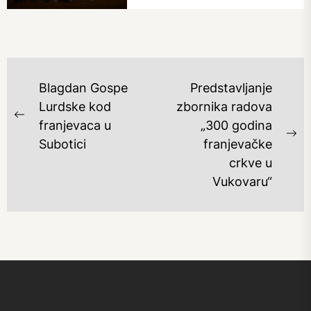
NAVIGACIJA
Blagdan Gospe
Predstavljanje
OBJAVA
Lurdske kod
zbornika radova
Previous
franjevaca u
„300 godina
post:
Ne
Subotici
franjevačke
po
crkve u
Vukovaru“