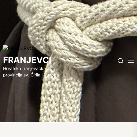
FRANJEVCI
FRANJEVCI
Me
Search
Hrvatska franjevačka
provincija sv. Ćirila i Metoda