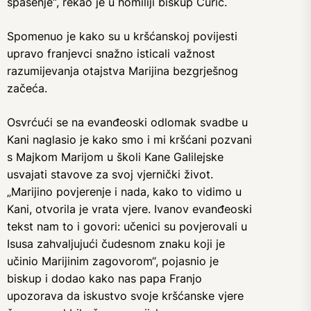
spasenje“, rekao je u homiliji biskup Ćurić.
Spomenuo je kako su u kršćanskoj povijesti
upravo franjevci snažno isticali važnost
razumijevanja otajstva Marijina bezgrješnog
začeća.
Osvrćući se na evanđeoski odlomak svadbe u
Kani naglasio je kako smo i mi kršćani pozvani
s Majkom Marijom u školi Kane Galilejske
usvajati stavove za svoj vjernički život.
„Marijino povjerenje i nada, kako to vidimo u
Kani, otvorila je vrata vjere. Ivanov evanđeoski
tekst nam to i govori: učenici su povjerovali u
Isusa zahvaljujući čudesnom znaku koji je
učinio Marijinim zagovorom“, pojasnio je
biskup i dodao kako nas papa Franjo
upozorava da iskustvo svoje kršćanske vjere