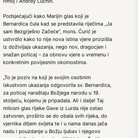
Hmilj i Andrey Luchin.
Podsjećajući kako Marijin glas koji je
Bernardica čula kad se predstavila riječima „Ja
sam Bezgrješno Začeće“, mons. Ćurić je
ustvrdio kako to nije nova istina vjere proizišla
iz doživljaja ukazanja, nego nov, dragocjen i
snažan poticaj – za obnovu vjere u vremenu i
konkretnim povijesnim okolnostima.
„To je poziv na koji je svojim osobnim
iskustvom ukazanja odgovorila sv. Bernardica,
za poticaj naraštaju Božjega narodu u 19.
stoljeću, kojemu je pripadala. Ali i dalje! Taj
milosni glas rijeke Gave iz Lurda nije ostao
zatvoren, proširio se do obala svih rijeka, do
vjernika diljem svijeta te i u nama danas jača
nadu i pouzdanje u Božju ljubav i njegovo