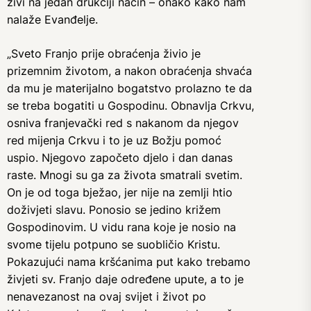
živi na jedan drukčiji način – onako kako nam
nalaže Evanđelje.
„Sveto Franjo prije obraćenja živio je
prizemnim životom, a nakon obraćenja shvaća
da mu je materijalno bogatstvo prolazno te da
se treba bogatiti u Gospodinu. Obnavlja Crkvu,
osniva franjevački red s nakanom da njegov
red mijenja Crkvu i to je uz Božju pomoć
uspio. Njegovo započeto djelo i dan danas
raste. Mnogi su ga za života smatrali svetim.
On je od toga bježao, jer nije na zemlji htio
doživjeti slavu. Ponosio se jedino križem
Gospodinovim. U vidu rana koje je nosio na
svome tijelu potpuno se suobličio Kristu.
Pokazujući nama kršćanima put kako trebamo
živjeti sv. Franjo daje određene upute, a to je
nenavezanost na ovaj svijet i život po