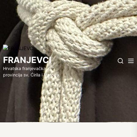
FRANJEVCI
FRANJEVCI
Me
Search
Hrvatska franjevačka
provincija sv. Ćirila i Metoda