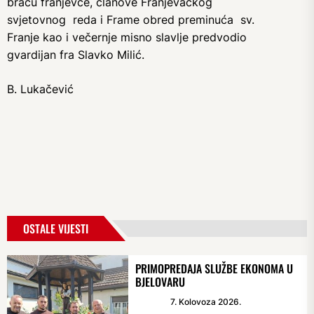
braću franjevce, članove Franjevačkog
svjetovnog reda i Frame obred preminuća sv.
Franje kao i večernje misno slavlje predvodio
gvardijan fra Slavko Milić.
B. Lukačević
OSTALE VIJESTI
PRIMOPREDAJA SLUŽBE EKONOMA U
BJELOVARU
7. Kolovoza 2026.