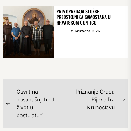
PRIMOPREDAJA SLUŽBE
PREDSTOJNIKA SAMOSTANA U
HRVATSKOM ČUNTIĆU
5. Kolovoza 2026.
NAVIGACIJA
Osvrt na
Priznanje Grada
OBJAVA
dosadašnji hod i
Rijeke fra
Ne
Previous
život u
Krunoslavu
po
post:
postulaturi