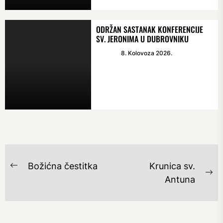
ODRŽAN SASTANAK KONFERENCIJE
SV. JERONIMA U DUBROVNIKU
8. Kolovoza 2026.
NAVIGACIJA
Božićna čestitka
Krunica sv.
Previous
OBJAVA
Ne
Antuna
post:
po