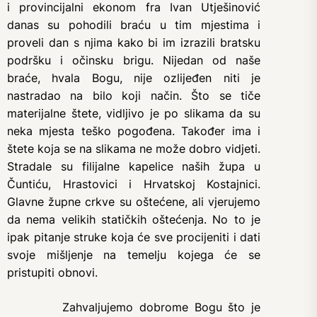
i provincijalni ekonom fra Ivan Utješinović
danas su pohodili braću u tim mjestima i
proveli dan s njima kako bi im izrazili bratsku
podršku i očinsku brigu. Nijedan od naše
braće, hvala Bogu, nije ozlijeđen niti je
nastradao na bilo koji način. Što se tiče
materijalne štete, vidljivo je po slikama da su
neka mjesta teško pogođena. Također ima i
štete koja se na slikama ne može dobro vidjeti.
Stradale su filijalne kapelice naših župa u
Čuntiću, Hrastovici i Hrvatskoj Kostajnici.
Glavne župne crkve su oštećene, ali vjerujemo
da nema velikih statičkih oštećenja. No to je
ipak pitanje struke koja će sve procijeniti i dati
svoje mišljenje na temelju kojega će se
pristupiti obnovi.
Zahvaljujemo dobrome Bogu što je