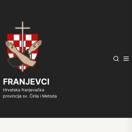
FRANJEVCI
Me
Search
FRANJEVCI
Hrvatska franjevačka
provincija sv. Ćirila i Metoda